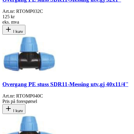
Art.nr:
RTOMP032C
125 kr
eks. mva
I kurv
Overgang PE stuss SDR11-Messing utv.gj 40x11/4''
Art.nr:
RTOMP040C
Pris på forespørsel
I kurv