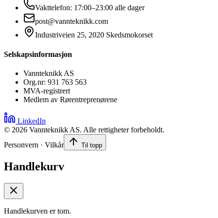
Vakttelefon: 17:00–23:00 alle dager
post@vannteknikk.com
Industriveien 25, 2020 Skedsmokorset
Selskapsinformasjon
Vannteknikk AS
Org.nr: 931 763 563
MVA-registrert
Medlem av Rørentreprenørene
LinkedIn
©
2026
Vannteknikk AS. Alle rettigheter forbeholdt.
Personvern · Vilkår
Til topp
Handlekurv
Handlekurven er tom.