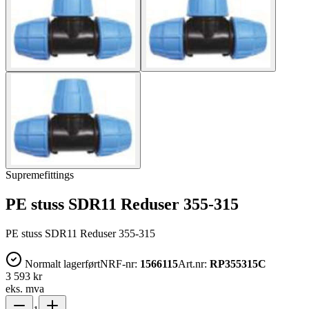
Supremefittings
PE stuss SDR11 Reduser 355-315
PE stuss SDR11 Reduser 355-315
Normalt lagerført
NRF-nr:
1566115
Art.nr:
RP355315C
3 593 kr
eks. mva