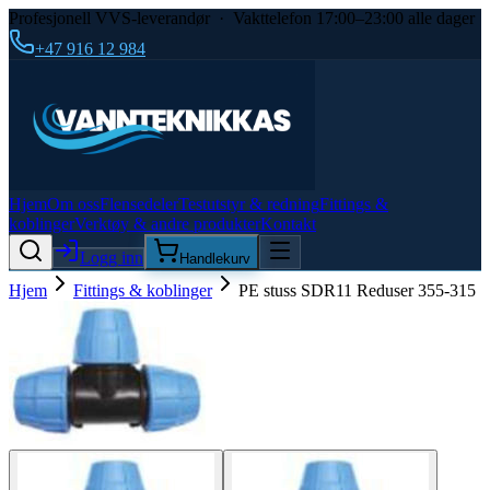
Profesjonell VVS-leverandør · Vakttelefon 17:00–23:00 alle dager
+47 916 12 984
Hjem
Om oss
Flensedeler
Testutstyr & redning
Fittings &
koblinger
Verktøy & andre produkter
Kontakt
Logg inn
Handlekurv
Hjem
Fittings & koblinger
PE stuss SDR11 Reduser 355-315