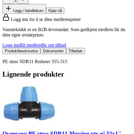
1
Legg i handlekurv
Kjøp nå
Logg inn for å se dine medlemspriser
Vannteknikk er en B2B-leverandør. Som godkjent medlem får du
dine egne avtalepriser.
Logg inn
Bli medlem
Be om tilbud
Produktbeskrivelse
Dokumenter
Tilbehør
PE stuss SDR11 Reduser 355-315
Lignende produkter
Overgang PE stuss SDR11-Messing utv.gj 32x1''