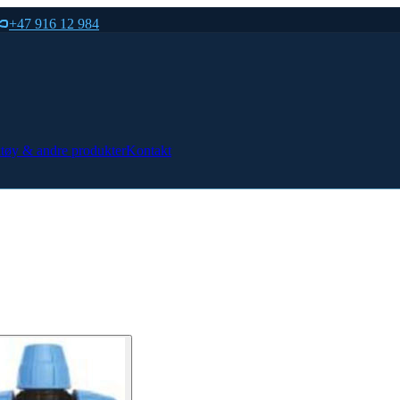
+47 916 12 984
tøy & andre produkter
Kontakt