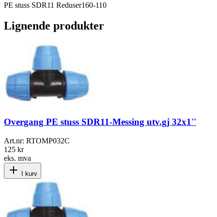
PE stuss SDR11 Reduser160-110
Lignende produkter
Overgang PE stuss SDR11-Messing utv.gj 32x1''
Art.nr:
RTOMP032C
125 kr
eks. mva
I kurv