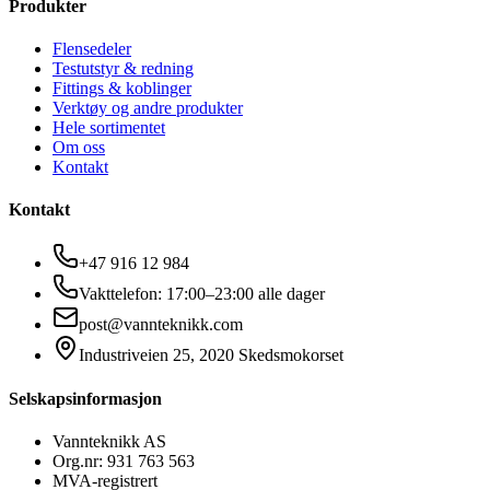
Produkter
Flensedeler
Testutstyr & redning
Fittings & koblinger
Verktøy og andre produkter
Hele sortimentet
Om oss
Kontakt
Kontakt
+47 916 12 984
Vakttelefon: 17:00–23:00 alle dager
post@vannteknikk.com
Industriveien 25, 2020 Skedsmokorset
Selskapsinformasjon
Vannteknikk AS
Org.nr: 931 763 563
MVA-registrert