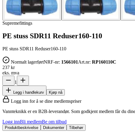
Supremefittings
PE stuss SDR11 Reduser160-110
PE stuss SDR11 Reduser160-110
Normalt lagerført
NRF-nr:
1566101
Art.nr:
RP160110C
237 kr
eks. mva
1
Legg i handlekurv
Kjøp nå
Logg inn for å se dine medlemspriser
Vannteknikk er en B2B-leverandør. Som godkjent medlem får du dine 
Logg inn
Bli medlem
Be om tilbud
Produktbeskrivelse
Dokumenter
Tilbehør