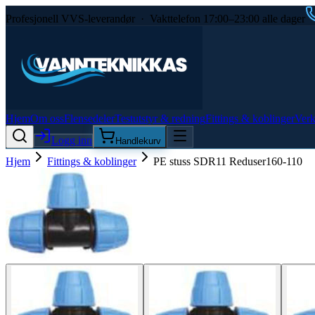
Profesjonell VVS-leverandør · Vakttelefon 17:00–23:00 alle dager
Hjem
Om oss
Flensedeler
Testutstyr & redning
Fittings & koblinger
Verk
Logg inn
Handlekurv
Hjem
Fittings & koblinger
PE stuss SDR11 Reduser160-110