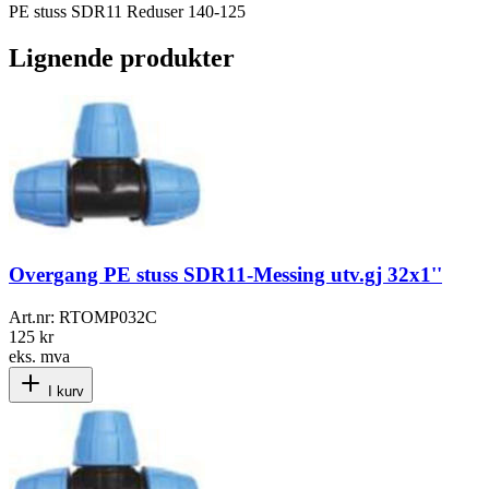
PE stuss SDR11 Reduser 140-125
Lignende produkter
Overgang PE stuss SDR11-Messing utv.gj 32x1''
Art.nr:
RTOMP032C
125 kr
eks. mva
I kurv