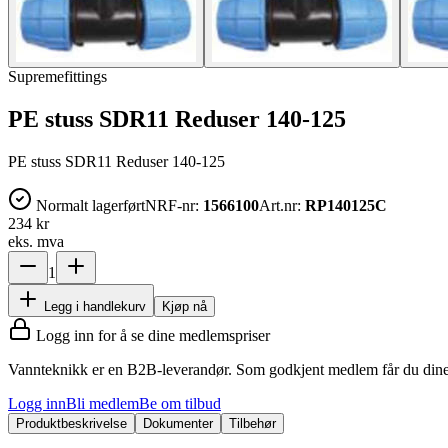
Supremefittings
PE stuss SDR11 Reduser 140-125
PE stuss SDR11 Reduser 140-125
Normalt lagerført
NRF-nr:
1566100
Art.nr:
RP140125C
234 kr
eks. mva
1
Legg i handlekurv
Kjøp nå
Logg inn for å se dine medlemspriser
Vannteknikk er en B2B-leverandør. Som godkjent medlem får du dine 
Logg inn
Bli medlem
Be om tilbud
Produktbeskrivelse
Dokumenter
Tilbehør