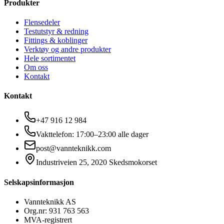
Produkter
Flensedeler
Testutstyr & redning
Fittings & koblinger
Verktøy og andre produkter
Hele sortimentet
Om oss
Kontakt
Kontakt
+47 916 12 984
Vakttelefon: 17:00–23:00 alle dager
post@vannteknikk.com
Industriveien 25, 2020 Skedsmokorset
Selskapsinformasjon
Vannteknikk AS
Org.nr: 931 763 563
MVA-registrert