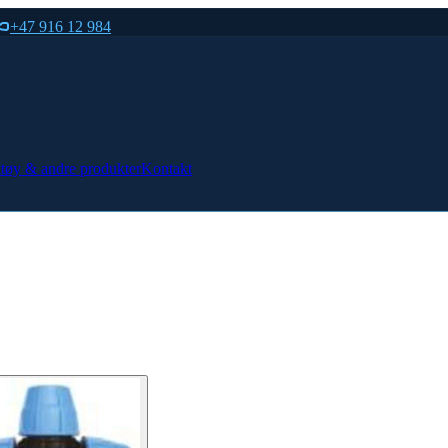
+47 916 12 984
tøy & andre produkter
Kontakt