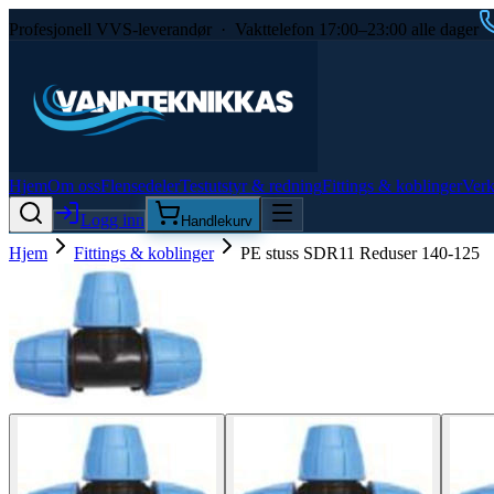
Profesjonell VVS-leverandør · Vakttelefon 17:00–23:00 alle dager
Hjem
Om oss
Flensedeler
Testutstyr & redning
Fittings & koblinger
Verk
Logg inn
Handlekurv
Hjem
Fittings & koblinger
PE stuss SDR11 Reduser 140-125