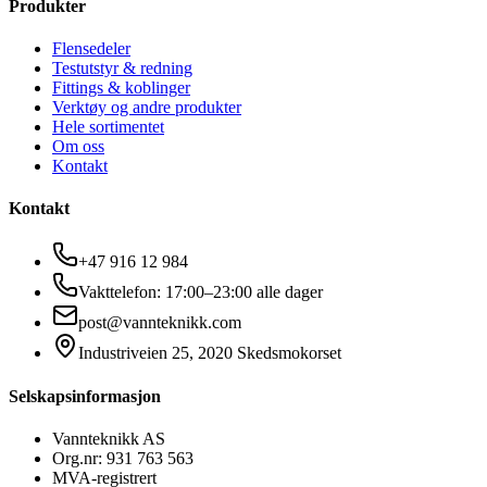
Produkter
Flensedeler
Testutstyr & redning
Fittings & koblinger
Verktøy og andre produkter
Hele sortimentet
Om oss
Kontakt
Kontakt
+47 916 12 984
Vakttelefon: 17:00–23:00 alle dager
post@vannteknikk.com
Industriveien 25, 2020 Skedsmokorset
Selskapsinformasjon
Vannteknikk AS
Org.nr: 931 763 563
MVA-registrert