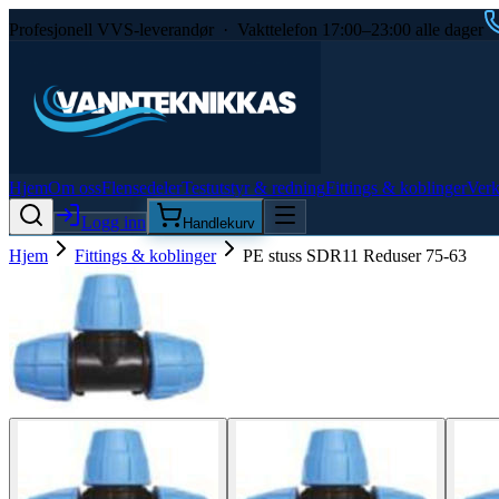
Profesjonell VVS-leverandør · Vakttelefon 17:00–23:00 alle dager
Hjem
Om oss
Flensedeler
Testutstyr & redning
Fittings & koblinger
Verk
Logg inn
Handlekurv
Hjem
Fittings & koblinger
PE stuss SDR11 Reduser 75-63