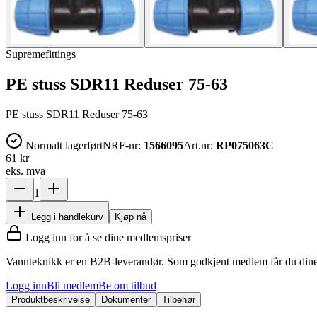
Supremefittings
PE stuss SDR11 Reduser 75-63
PE stuss SDR11 Reduser 75-63
Normalt lagerført
NRF-nr:
1566095
Art.nr:
RP075063C
61 kr
eks. mva
1
Legg i handlekurv
Kjøp nå
Logg inn for å se dine medlemspriser
Vannteknikk er en B2B-leverandør. Som godkjent medlem får du dine 
Logg inn
Bli medlem
Be om tilbud
Produktbeskrivelse
Dokumenter
Tilbehør