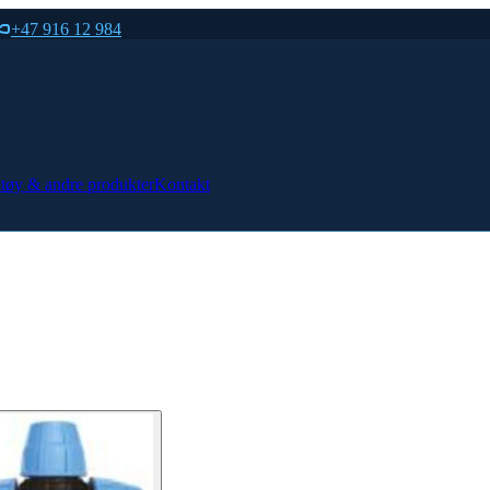
+47 916 12 984
tøy & andre produkter
Kontakt