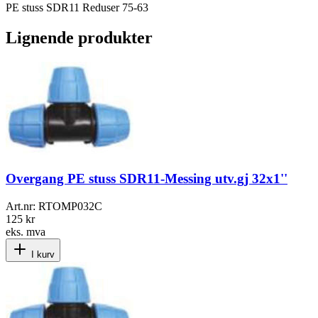
PE stuss SDR11 Reduser 75-63
Lignende produkter
Overgang PE stuss SDR11-Messing utv.gj 32x1''
Art.nr:
RTOMP032C
125 kr
eks. mva
I kurv