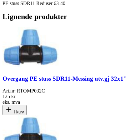
PE stuss SDR11 Reduser 63-40
Lignende produkter
Overgang PE stuss SDR11-Messing utv.gj 32x1''
Art.nr:
RTOMP032C
125 kr
eks. mva
I kurv