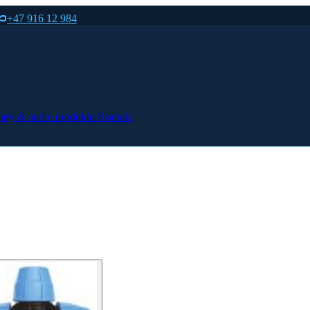
+47 916 12 984
tøy & andre produkter
Kontakt