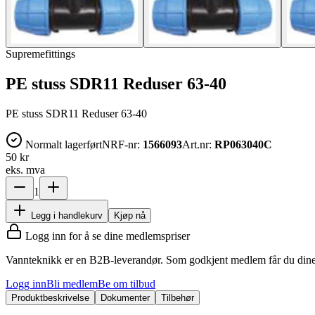
Supremefittings
PE stuss SDR11 Reduser 63-40
PE stuss SDR11 Reduser 63-40
Normalt lagerført
NRF-nr:
1566093
Art.nr:
RP063040C
50 kr
eks. mva
1
Legg i handlekurv
Kjøp nå
Logg inn for å se dine medlemspriser
Vannteknikk er en B2B-leverandør. Som godkjent medlem får du dine 
Logg inn
Bli medlem
Be om tilbud
Produktbeskrivelse
Dokumenter
Tilbehør