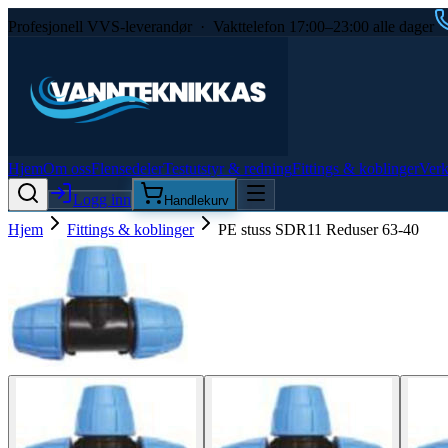
Profesjonell VVS-leverandør · Vakttelefon 17:00–23:00 alle dager
Hjem
Om oss
Flensedeler
Testutstyr & redning
Fittings & koblinger
Verk
Logg inn
Handlekurv
Hjem
Fittings & koblinger
PE stuss SDR11 Reduser 63-40