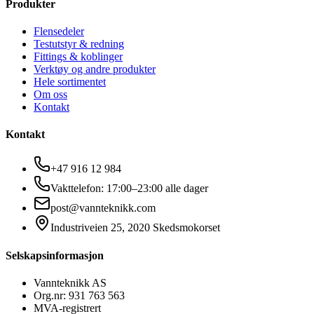
Produkter
Flensedeler
Testutstyr & redning
Fittings & koblinger
Verktøy og andre produkter
Hele sortimentet
Om oss
Kontakt
Kontakt
+47 916 12 984
Vakttelefon: 17:00–23:00 alle dager
post@vannteknikk.com
Industriveien 25, 2020 Skedsmokorset
Selskapsinformasjon
Vannteknikk AS
Org.nr: 931 763 563
MVA-registrert