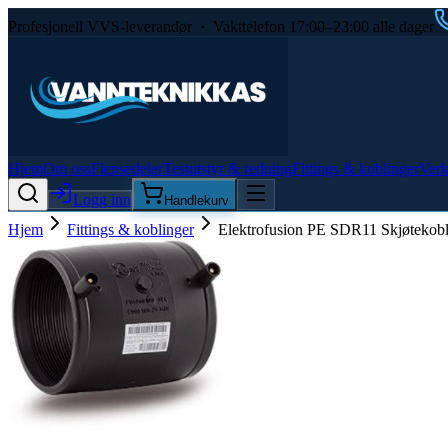
Profesjonell VVS-leverandør · Vakttelefon 17:00–23:00 alle dager
Hjem
Om oss
Flensedeler
Testutstyr & redning
Fittings & koblinger
Verk
Logg inn
Handlekurv
Hjem
Fittings & koblinger
Elektrofusion PE SDR11 Skjøtekob