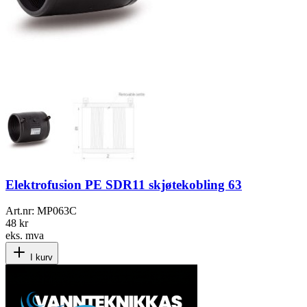
Elektrofusion PE SDR11 skjøtekobling 63
Art.nr:
MP063C
48 kr
eks. mva
I kurv