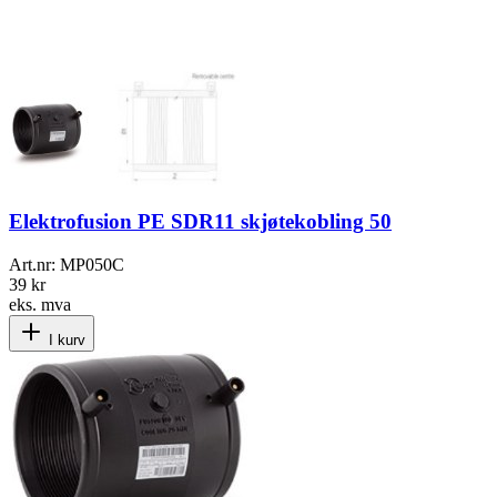
Elektrofusion PE SDR11 skjøtekobling 50
Art.nr:
MP050C
39 kr
eks. mva
I kurv