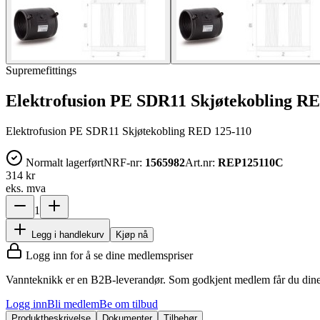
Supremefittings
Elektrofusion PE SDR11 Skjøtekobling R
Elektrofusion PE SDR11 Skjøtekobling RED 125-110
Normalt lagerført
NRF-nr:
1565982
Art.nr:
REP125110C
314 kr
eks. mva
1
Legg i handlekurv
Kjøp nå
Logg inn for å se dine medlemspriser
Vannteknikk er en B2B-leverandør. Som godkjent medlem får du dine 
Logg inn
Bli medlem
Be om tilbud
Produktbeskrivelse
Dokumenter
Tilbehør