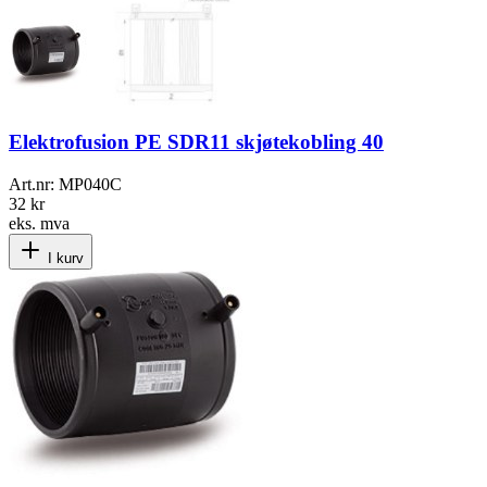
Elektrofusion PE SDR11 skjøtekobling 40
Art.nr:
MP040C
32 kr
eks. mva
I kurv