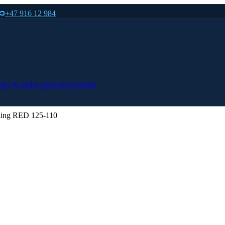
+47 916 12 984
tøy & andre produkter
Kontakt
ling RED 125-110