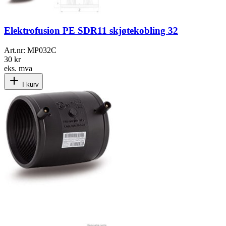
Elektrofusion PE SDR11 skjøtekobling 32
Art.nr:
MP032C
30 kr
eks. mva
I kurv