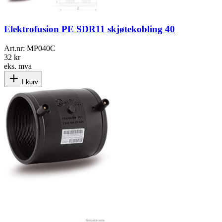
Elektrofusion PE SDR11 skjøtekobling 40
Art.nr:
MP040C
32 kr
eks. mva
I kurv