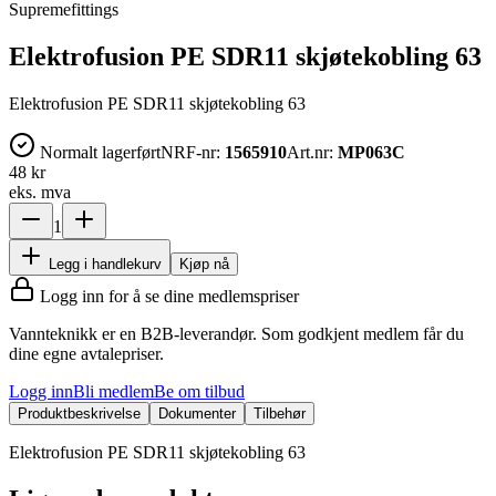
Supremefittings
Elektrofusion PE SDR11 skjøtekobling 63
Elektrofusion PE SDR11 skjøtekobling 63
Normalt lagerført
NRF-nr:
1565910
Art.nr:
MP063C
48 kr
eks. mva
1
Legg i handlekurv
Kjøp nå
Logg inn for å se dine medlemspriser
Vannteknikk er en B2B-leverandør. Som godkjent medlem får du
dine egne avtalepriser.
Logg inn
Bli medlem
Be om tilbud
Produktbeskrivelse
Dokumenter
Tilbehør
Elektrofusion PE SDR11 skjøtekobling 63