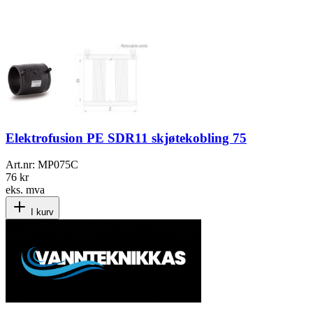
Elektrofusion PE SDR11 skjøtekobling 75
Art.nr:
MP075C
76 kr
eks. mva
I kurv