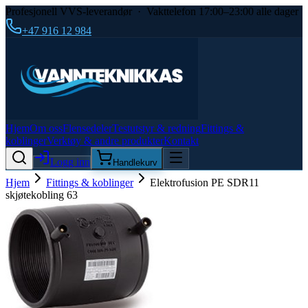
Profesjonell VVS-leverandør · Vakttelefon 17:00–23:00 alle dager
+47 916 12 984
Hjem
Om oss
Flensedeler
Testutstyr & redning
Fittings &
koblinger
Verktøy & andre produkter
Kontakt
Logg inn
Handlekurv
Hjem
Fittings & koblinger
Elektrofusion PE SDR11
skjøtekobling 63