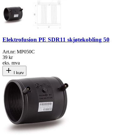
Elektrofusion PE SDR11 skjøtekobling 50
Art.nr:
MP050C
39 kr
eks. mva
I kurv