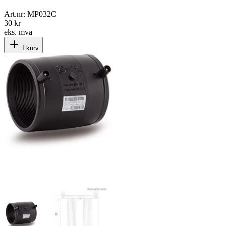
Art.nr:
MP032C
30 kr
eks. mva
I kurv