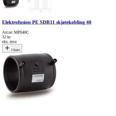
Elektrofusion PE SDR11 skjøtekobling 40
Art.nr:
MP040C
32 kr
eks. mva
I kurv