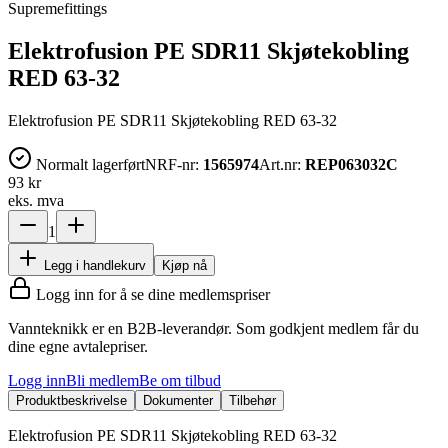
Supremefittings
Elektrofusion PE SDR11 Skjøtekobling
RED 63-32
Elektrofusion PE SDR11 Skjøtekobling RED 63-32
Normalt lagerført
NRF-nr:
1565974
Art.nr:
REP063032C
93 kr
eks. mva
1
Legg i handlekurv
Kjøp nå
Logg inn for å se dine medlemspriser
Vannteknikk er en B2B-leverandør. Som godkjent medlem får du
dine egne avtalepriser.
Logg inn
Bli medlem
Be om tilbud
Produktbeskrivelse
Dokumenter
Tilbehør
Elektrofusion PE SDR11 Skjøtekobling RED 63-32