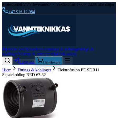
Profesjonell VVS-leverandør · Vakttelefon 17:00–23:00 alle dager
+47 916 12 984
Hjem
Om oss
Flensedeler
Testutstyr & redning
Fittings &
koblinger
Verktøy & andre produkter
Kontakt
Logg inn
Handlekurv
Hjem
Fittings & koblinger
Elektrofusion PE SDR11
Skjøtekobling RED 63-32