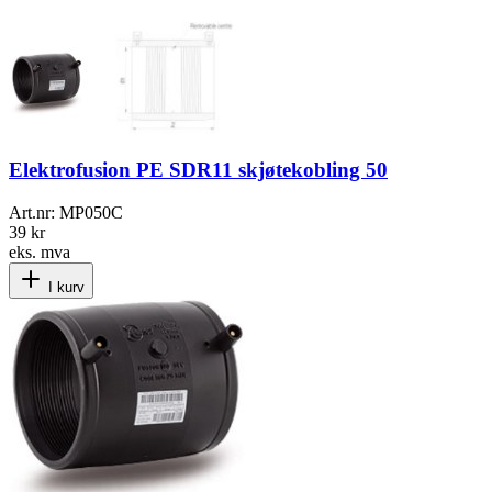
Elektrofusion PE SDR11 skjøtekobling 50
Art.nr:
MP050C
39 kr
eks. mva
I kurv