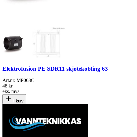
Elektrofusion PE SDR11 skjøtekobling 63
Art.nr:
MP063C
48 kr
eks. mva
I kurv