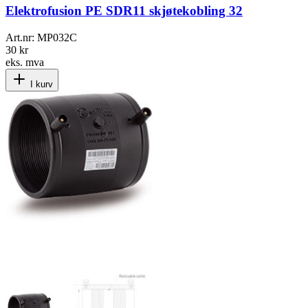
Elektrofusion PE SDR11 skjøtekobling 32
Art.nr:
MP032C
30 kr
eks. mva
I kurv