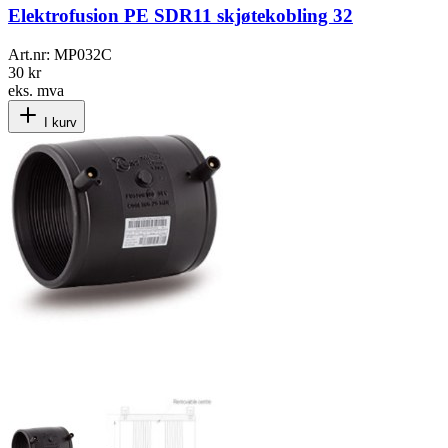
Elektrofusion PE SDR11 skjøtekobling 32
Art.nr:
MP032C
30 kr
eks. mva
I kurv