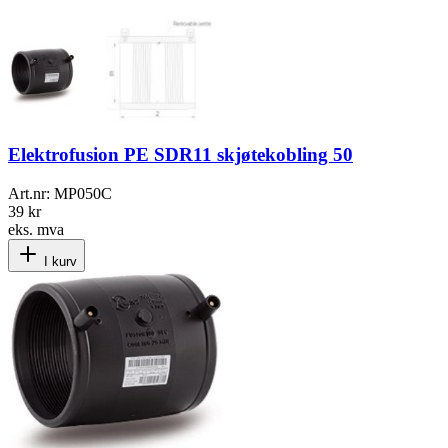
Elektrofusion PE SDR11 skjøtekobling 50
Art.nr:
MP050C
39 kr
eks. mva
I kurv