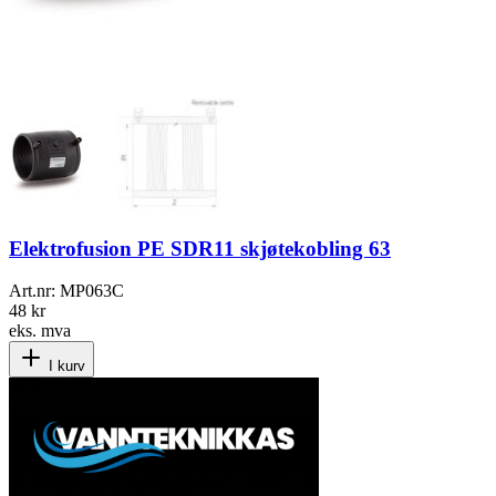
Elektrofusion PE SDR11 skjøtekobling 63
Art.nr:
MP063C
48 kr
eks. mva
I kurv