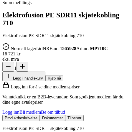
Supremefittings
Elektrofusion PE SDR11 skjøtekobling
710
Elektrofusion PE SDR11 skjøtekobling 710
Normalt lagerført
NRF-nr:
1565928
Art.nr:
MP710C
16 721 kr
eks. mva
1
Legg i handlekurv
Kjøp nå
Logg inn for å se dine medlemspriser
Vannteknikk er en B2B-leverandør. Som godkjent medlem får du
dine egne avtalepriser.
Logg inn
Bli medlem
Be om tilbud
Produktbeskrivelse
Dokumenter
Tilbehør
Elektrofusion PE SDR11 skjøtekobling 710