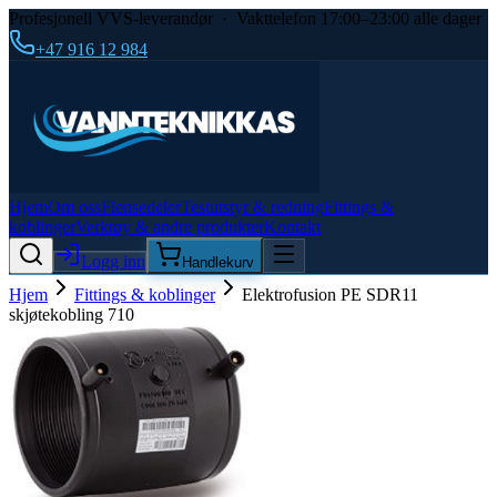
Profesjonell VVS-leverandør · Vakttelefon 17:00–23:00 alle dager
+47 916 12 984
Hjem
Om oss
Flensedeler
Testutstyr & redning
Fittings &
koblinger
Verktøy & andre produkter
Kontakt
Logg inn
Handlekurv
Hjem
Fittings & koblinger
Elektrofusion PE SDR11
skjøtekobling 710