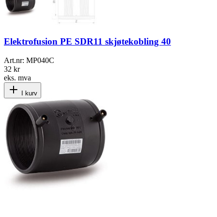
Elektrofusion PE SDR11 skjøtekobling 40
Art.nr:
MP040C
32 kr
eks. mva
I kurv