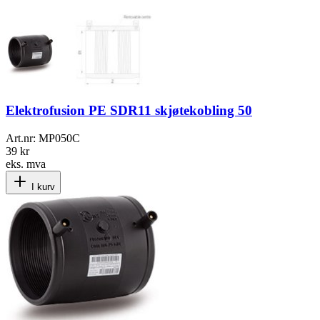
Elektrofusion PE SDR11 skjøtekobling 50
Art.nr:
MP050C
39 kr
eks. mva
I kurv