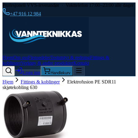
Profesjonell VVS-leverandør · Vakttelefon 17:00–23:00 alle dager
+47 916 12 984
Hjem
Om oss
Flensedeler
Testutstyr & redning
Fittings &
koblinger
Verktøy & andre produkter
Kontakt
Logg inn
Handlekurv
Hjem
Fittings & koblinger
Elektrofusion PE SDR11
skjøtekobling 630