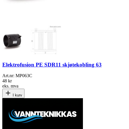
Elektrofusion PE SDR11 skjøtekobling 63
Art.nr:
MP063C
48 kr
eks. mva
I kurv