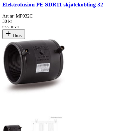
Elektrofusion PE SDR11 skjøtekobling 32
Art.nr:
MP032C
30 kr
eks. mva
I kurv