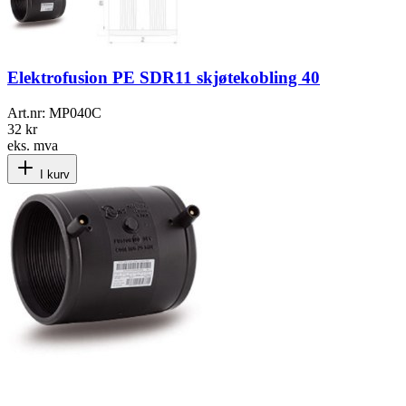
Elektrofusion PE SDR11 skjøtekobling 40
Art.nr:
MP040C
32 kr
eks. mva
I kurv