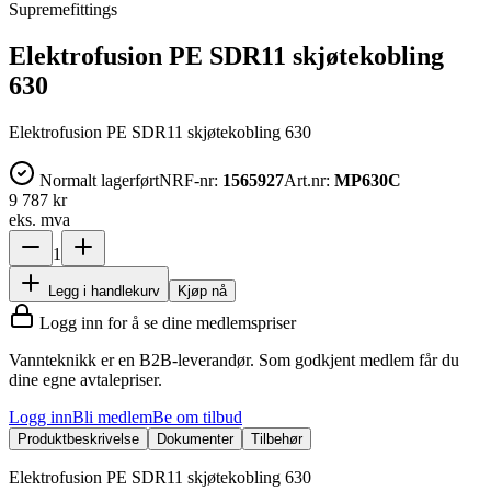
Supremefittings
Elektrofusion PE SDR11 skjøtekobling
630
Elektrofusion PE SDR11 skjøtekobling 630
Normalt lagerført
NRF-nr:
1565927
Art.nr:
MP630C
9 787 kr
eks. mva
1
Legg i handlekurv
Kjøp nå
Logg inn for å se dine medlemspriser
Vannteknikk er en B2B-leverandør. Som godkjent medlem får du
dine egne avtalepriser.
Logg inn
Bli medlem
Be om tilbud
Produktbeskrivelse
Dokumenter
Tilbehør
Elektrofusion PE SDR11 skjøtekobling 630