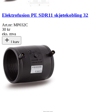
Elektrofusion PE SDR11 skjøtekobling 32
Art.nr:
MP032C
30 kr
eks. mva
I kurv