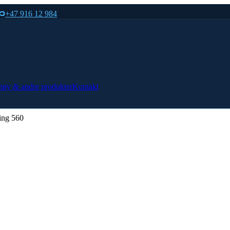
+47 916 12 984
tøy & andre produkter
Kontakt
ing 560