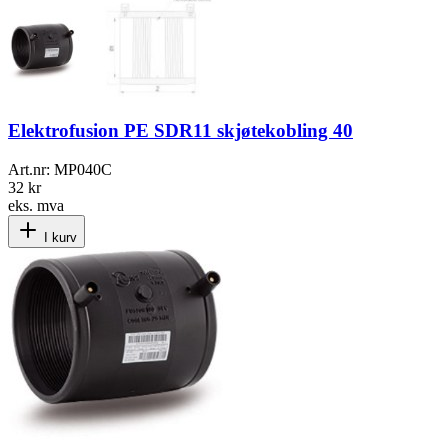
Elektrofusion PE SDR11 skjøtekobling 40
Art.nr:
MP040C
32 kr
eks. mva
I kurv