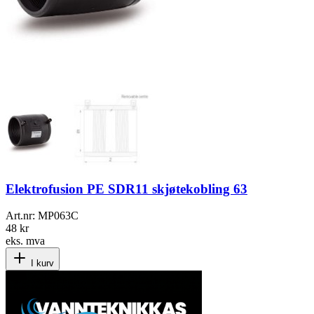
Elektrofusion PE SDR11 skjøtekobling 63
Art.nr:
MP063C
48 kr
eks. mva
I kurv