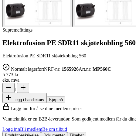
Supremefittings
Elektrofusion PE SDR11 skjøtekobling 560
Elektrofusion PE SDR11 skjøtekobling 560
Normalt lagerført
NRF-nr:
1565926
Art.nr:
MP560C
5 773 kr
eks. mva
1
Legg i handlekurv
Kjøp nå
Logg inn for å se dine medlemspriser
Vannteknikk er en B2B-leverandør. Som godkjent medlem får du dine 
Logg inn
Bli medlem
Be om tilbud
Produktbeskrivelse
Dokumenter
Tilbehør