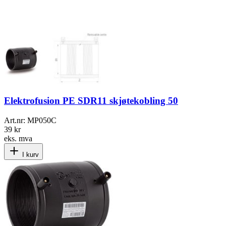
Elektrofusion PE SDR11 skjøtekobling 50
Art.nr:
MP050C
39 kr
eks. mva
I kurv