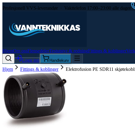
Profesjonell VVS-leverandør · Vakttelefon 17:00–23:00 alle dager
Hjem
Om oss
Flensedeler
Testutstyr & redning
Fittings & koblinger
Verk
Logg inn
Handlekurv
Hjem
Fittings & koblinger
Elektrofusion PE SDR11 skjøtekobl