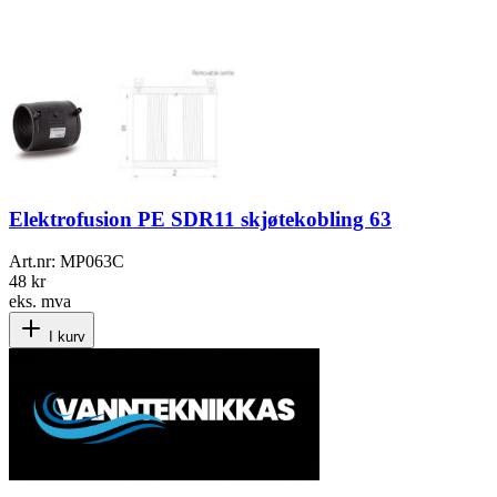
Elektrofusion PE SDR11 skjøtekobling 63
Art.nr:
MP063C
48 kr
eks. mva
I kurv