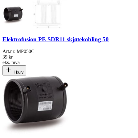
Elektrofusion PE SDR11 skjøtekobling 50
Art.nr:
MP050C
39 kr
eks. mva
I kurv