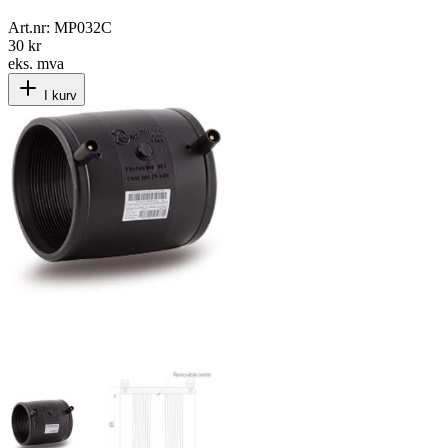
Art.nr:
MP032C
30 kr
eks. mva
I kurv