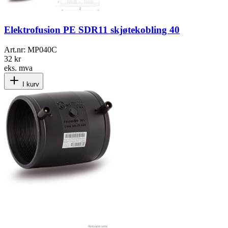
Elektrofusion PE SDR11 skjøtekobling 40
Art.nr:
MP040C
32 kr
eks. mva
I kurv