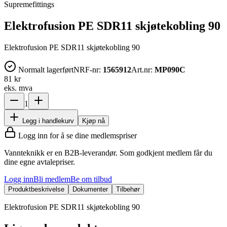
Supremefittings
Elektrofusion PE SDR11 skjøtekobling 90
Elektrofusion PE SDR11 skjøtekobling 90
Normalt lagerført
NRF-nr:
1565912
Art.nr:
MP090C
81 kr
eks. mva
1
Legg i handlekurv
Kjøp nå
Logg inn for å se dine medlemspriser
Vannteknikk er en B2B-leverandør. Som godkjent medlem får du
dine egne avtalepriser.
Logg inn
Bli medlem
Be om tilbud
Produktbeskrivelse
Dokumenter
Tilbehør
Elektrofusion PE SDR11 skjøtekobling 90