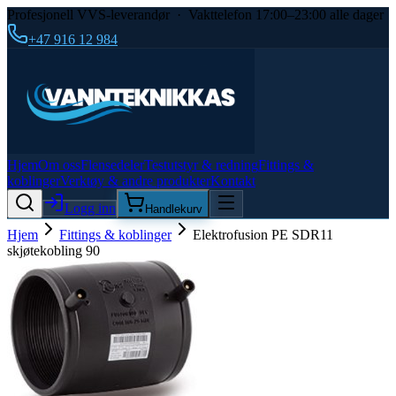
Profesjonell VVS-leverandør · Vakttelefon 17:00–23:00 alle dager
+47 916 12 984
Hjem
Om oss
Flensedeler
Testutstyr & redning
Fittings &
koblinger
Verktøy & andre produkter
Kontakt
Logg inn
Handlekurv
Hjem
Fittings & koblinger
Elektrofusion PE SDR11
skjøtekobling 90