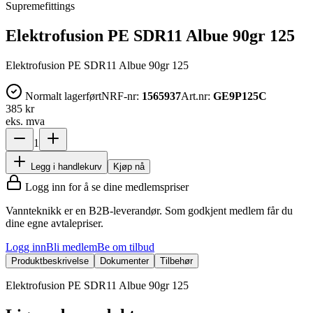
Supremefittings
Elektrofusion PE SDR11 Albue 90gr 125
Elektrofusion PE SDR11 Albue 90gr 125
Normalt lagerført
NRF-nr:
1565937
Art.nr:
GE9P125C
385 kr
eks. mva
1
Legg i handlekurv
Kjøp nå
Logg inn for å se dine medlemspriser
Vannteknikk er en B2B-leverandør. Som godkjent medlem får du
dine egne avtalepriser.
Logg inn
Bli medlem
Be om tilbud
Produktbeskrivelse
Dokumenter
Tilbehør
Elektrofusion PE SDR11 Albue 90gr 125