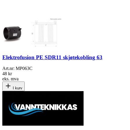
Elektrofusion PE SDR11 skjøtekobling 63
Art.nr:
MP063C
48 kr
eks. mva
I kurv