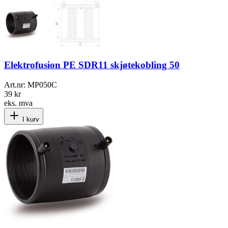
Elektrofusion PE SDR11 skjøtekobling 50
Art.nr:
MP050C
39 kr
eks. mva
I kurv