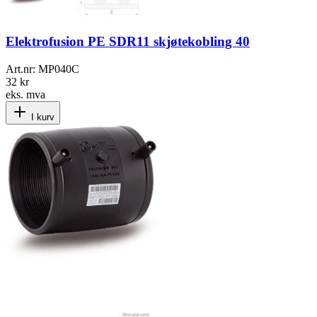
Elektrofusion PE SDR11 skjøtekobling 40
Art.nr:
MP040C
32 kr
eks. mva
I kurv