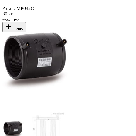
Art.nr:
MP032C
30 kr
eks. mva
I kurv