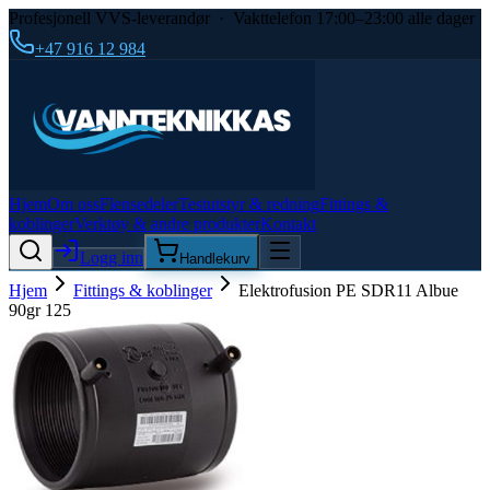
Profesjonell VVS-leverandør · Vakttelefon 17:00–23:00 alle dager
+47 916 12 984
Hjem
Om oss
Flensedeler
Testutstyr & redning
Fittings &
koblinger
Verktøy & andre produkter
Kontakt
Logg inn
Handlekurv
Hjem
Fittings & koblinger
Elektrofusion PE SDR11 Albue
90gr 125