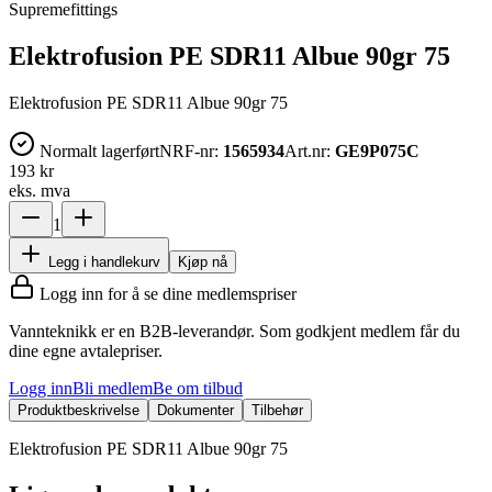
Supremefittings
Elektrofusion PE SDR11 Albue 90gr 75
Elektrofusion PE SDR11 Albue 90gr 75
Normalt lagerført
NRF-nr:
1565934
Art.nr:
GE9P075C
193 kr
eks. mva
1
Legg i handlekurv
Kjøp nå
Logg inn for å se dine medlemspriser
Vannteknikk er en B2B-leverandør. Som godkjent medlem får du
dine egne avtalepriser.
Logg inn
Bli medlem
Be om tilbud
Produktbeskrivelse
Dokumenter
Tilbehør
Elektrofusion PE SDR11 Albue 90gr 75