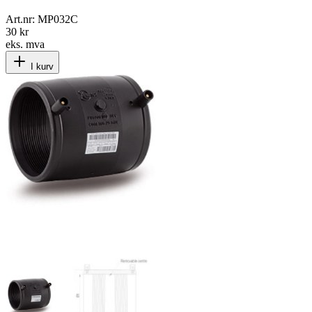
Art.nr:
MP032C
30 kr
eks. mva
I kurv