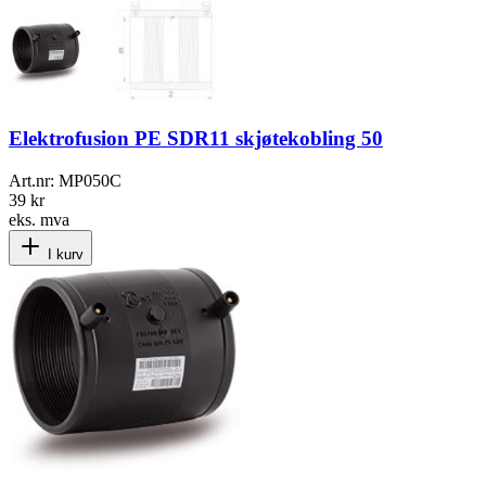
Elektrofusion PE SDR11 skjøtekobling 50
Art.nr:
MP050C
39 kr
eks. mva
I kurv