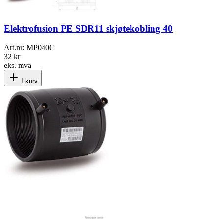
Elektrofusion PE SDR11 skjøtekobling 40
Art.nr:
MP040C
32 kr
eks. mva
I kurv