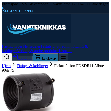
Profesjonell VVS-leverandør · Vakttelefon 17:00–23:00 alle dager
+47 916 12 984
Hjem
Om oss
Flensedeler
Testutstyr & redning
Fittings &
koblinger
Verktøy & andre produkter
Kontakt
Logg inn
Handlekurv
Hjem
Fittings & koblinger
Elektrofusion PE SDR11 Albue
90gr 75