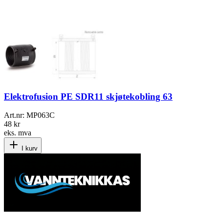
Elektrofusion PE SDR11 skjøtekobling 63
Art.nr:
MP063C
48 kr
eks. mva
I kurv