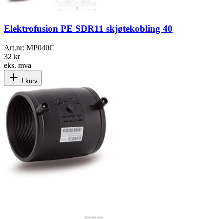
Elektrofusion PE SDR11 skjøtekobling 40
Art.nr:
MP040C
32 kr
eks. mva
I kurv