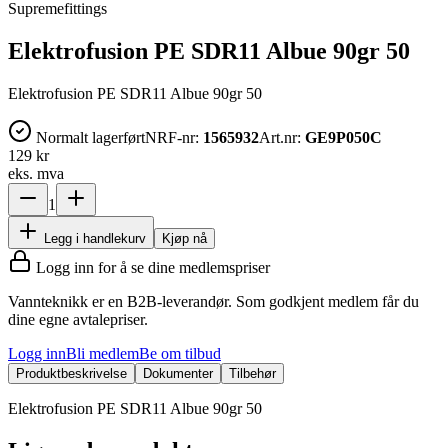
Supremefittings
Elektrofusion PE SDR11 Albue 90gr 50
Elektrofusion PE SDR11 Albue 90gr 50
Normalt lagerført
NRF-nr:
1565932
Art.nr:
GE9P050C
129 kr
eks. mva
1
Legg i handlekurv
Kjøp nå
Logg inn for å se dine medlemspriser
Vannteknikk er en B2B-leverandør. Som godkjent medlem får du
dine egne avtalepriser.
Logg inn
Bli medlem
Be om tilbud
Produktbeskrivelse
Dokumenter
Tilbehør
Elektrofusion PE SDR11 Albue 90gr 50