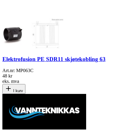
Elektrofusion PE SDR11 skjøtekobling 63
Art.nr:
MP063C
48 kr
eks. mva
I kurv