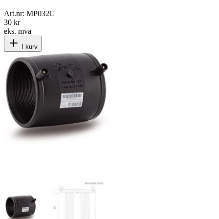
Art.nr:
MP032C
30 kr
eks. mva
I kurv