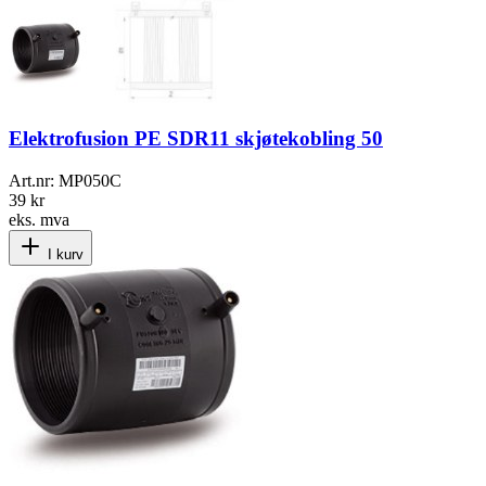
Elektrofusion PE SDR11 skjøtekobling 50
Art.nr:
MP050C
39 kr
eks. mva
I kurv