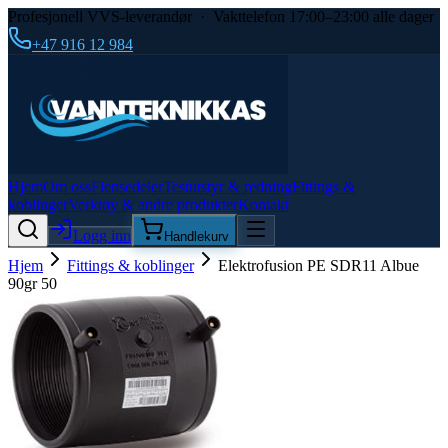
Profesjonell VVS-leverandør · Vakttelefon 17:00–23:00 alle dager
+47 916 12 984
Hjem
Om oss
Flensedeler
Testutstyr & redning
Fittings &
koblinger
Verktøy & andre produkter
Kontakt
Logg inn
Handlekurv
Hjem
Fittings & koblinger
Elektrofusion PE SDR11 Albue
90gr 50