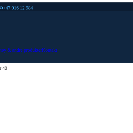
+47 916 12 984
tøy & andre produkter
Kontakt
r 40