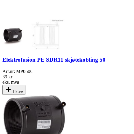
Elektrofusion PE SDR11 skjøtekobling 50
Art.nr:
MP050C
39 kr
eks. mva
I kurv