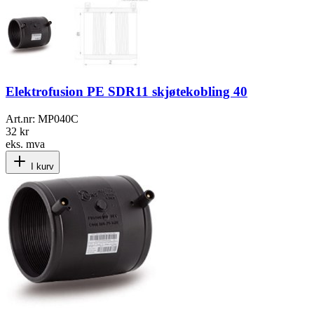
Elektrofusion PE SDR11 skjøtekobling 40
Art.nr:
MP040C
32 kr
eks. mva
I kurv