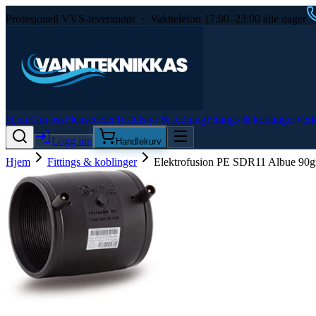
Profesjonell VVS-leverandør · Vakttelefon 17:00–23:00 alle dager
Hjem
Om oss
Flensedeler
Testutstyr & redning
Fittings & koblinger
Verk
Logg inn
Handlekurv
Hjem
Fittings & koblinger
Elektrofusion PE SDR11 Albue 90g