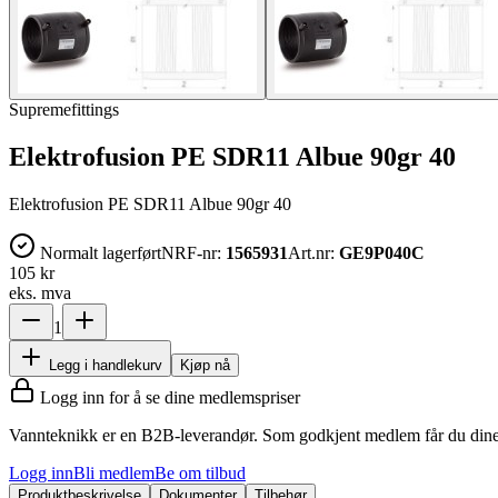
Supremefittings
Elektrofusion PE SDR11 Albue 90gr 40
Elektrofusion PE SDR11 Albue 90gr 40
Normalt lagerført
NRF-nr:
1565931
Art.nr:
GE9P040C
105 kr
eks. mva
1
Legg i handlekurv
Kjøp nå
Logg inn for å se dine medlemspriser
Vannteknikk er en B2B-leverandør. Som godkjent medlem får du dine 
Logg inn
Bli medlem
Be om tilbud
Produktbeskrivelse
Dokumenter
Tilbehør