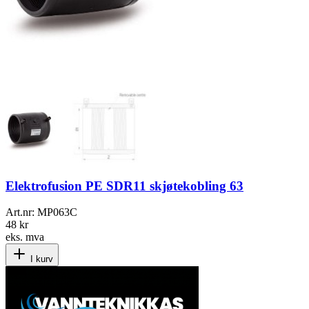
Elektrofusion PE SDR11 skjøtekobling 63
Art.nr:
MP063C
48 kr
eks. mva
I kurv