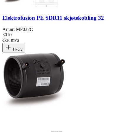
Elektrofusion PE SDR11 skjøtekobling 32
Art.nr:
MP032C
30 kr
eks. mva
I kurv