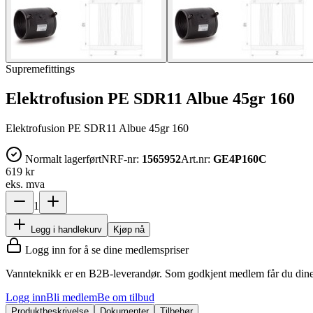
Supremefittings
Elektrofusion PE SDR11 Albue 45gr 160
Elektrofusion PE SDR11 Albue 45gr 160
Normalt lagerført
NRF-nr:
1565952
Art.nr:
GE4P160C
619 kr
eks. mva
1
Legg i handlekurv
Kjøp nå
Logg inn for å se dine medlemspriser
Vannteknikk er en B2B-leverandør. Som godkjent medlem får du dine 
Logg inn
Bli medlem
Be om tilbud
Produktbeskrivelse
Dokumenter
Tilbehør