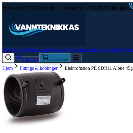
Profesjonell VVS-leverandør · Vakttelefon 17:00–23:00 alle dager
Hjem
Om oss
Flensedeler
Testutstyr & redning
Fittings & koblinger
Verk
Logg inn
Handlekurv
Hjem
Fittings & koblinger
Elektrofusion PE SDR11 Albue 45g