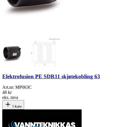
Elektrofusion PE SDR11 skjøtekobling 63
Art.nr:
MP063C
48 kr
eks. mva
I kurv