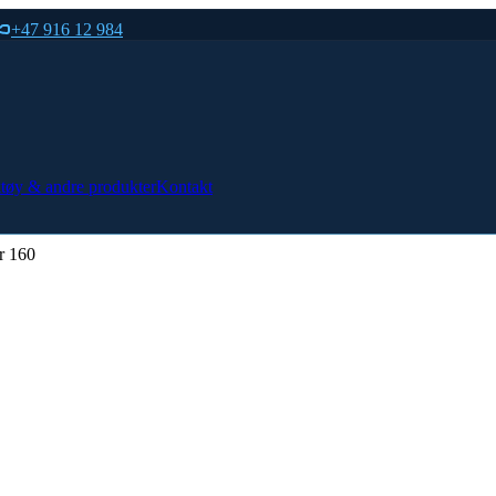
+47 916 12 984
tøy & andre produkter
Kontakt
r 160