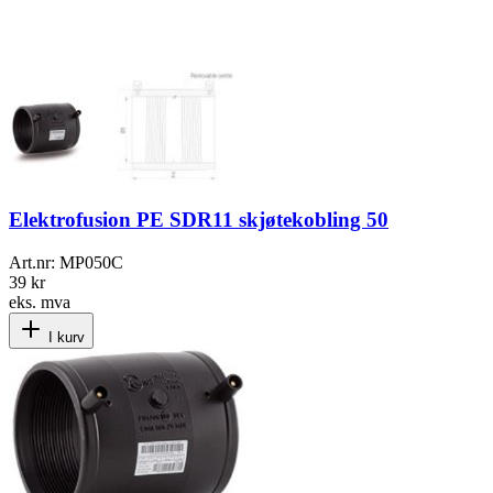
Elektrofusion PE SDR11 skjøtekobling 50
Art.nr:
MP050C
39 kr
eks. mva
I kurv