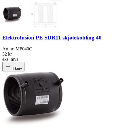
Elektrofusion PE SDR11 skjøtekobling 40
Art.nr:
MP040C
32 kr
eks. mva
I kurv