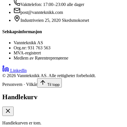
Vakttelefon: 17:00–23:00 alle dager
post@vannteknikk.com
Industriveien 25, 2020 Skedsmokorset
Selskapsinformasjon
Vannteknikk AS
Org.nr: 931 763 563
MVA-registrert
Medlem av Rørentreprenørene
LinkedIn
©
2026
Vannteknikk AS. Alle rettigheter forbeholdt.
Personvern · Vilkår
Til topp
Handlekurv
Handlekurven er tom.