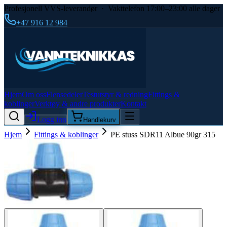
Profesjonell VVS-leverandør · Vakttelefon 17:00–23:00 alle dager
+47 916 12 984
Hjem
Om oss
Flensedeler
Testutstyr & redning
Fittings &
koblinger
Verktøy & andre produkter
Kontakt
Logg inn
Handlekurv
Hjem
Fittings & koblinger
PE stuss SDR11 Albue 90gr 315