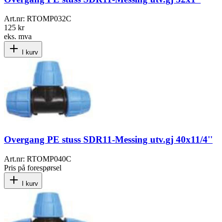
Art.nr:
RTOMP032C
125 kr
eks. mva
I kurv
Overgang PE stuss SDR11-Messing utv.gj 40x11/4''
Art.nr:
RTOMP040C
Pris på forespørsel
I kurv