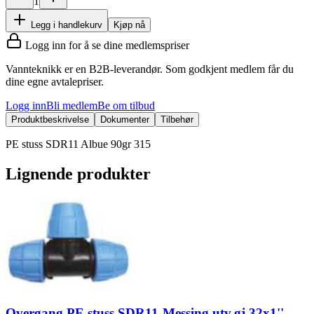
1
Legg i handlekurv
Kjøp nå
Logg inn for å se dine medlemspriser
Vannteknikk er en B2B-leverandør. Som godkjent medlem får du
dine egne avtalepriser.
Logg inn
Bli medlem
Be om tilbud
Produktbeskrivelse
Dokumenter
Tilbehør
PE stuss SDR11 Albue 90gr 315
Lignende produkter
Overgang PE stuss SDR11-Messing utv.gj 32x1''