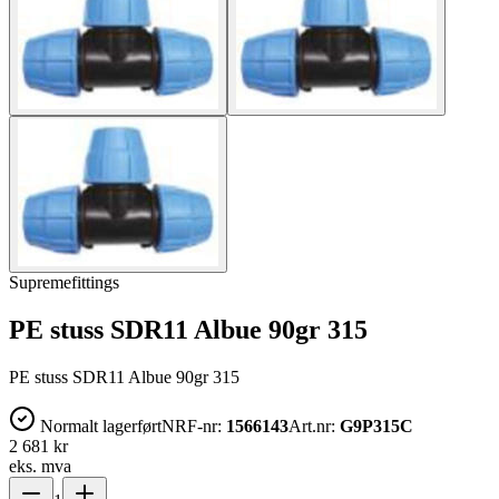
Supremefittings
PE stuss SDR11 Albue 90gr 315
PE stuss SDR11 Albue 90gr 315
Normalt lagerført
NRF-nr:
1566143
Art.nr:
G9P315C
2 681 kr
eks. mva