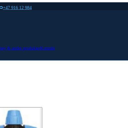
+47 916 12 984
tøy & andre produkter
Kontakt