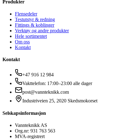
Produkter
Flensedeler
Testutstyr & redning
Fittings & koblinger
Verktøy og andre produkter
Hele sortimentet
Om oss
Kontakt
Kontakt
+47 916 12 984
Vakttelefon: 17:00–23:00 alle dager
post@vannteknikk.com
Industriveien 25, 2020 Skedsmokorset
Selskapsinformasjon
Vannteknikk AS
Org.nr: 931 763 563
MVA-registrert