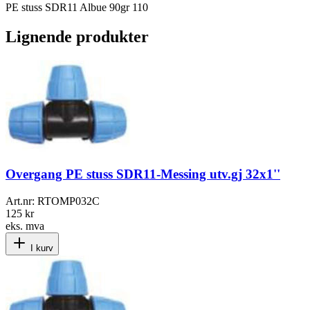
PE stuss SDR11 Albue 90gr 110
Lignende produkter
Overgang PE stuss SDR11-Messing utv.gj 32x1''
Art.nr:
RTOMP032C
125 kr
eks. mva
I kurv