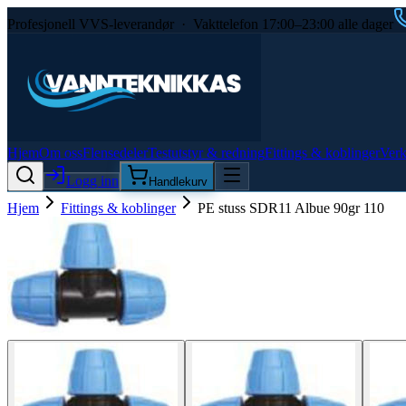
Profesjonell VVS-leverandør · Vakttelefon 17:00–23:00 alle dager
Hjem
Om oss
Flensedeler
Testutstyr & redning
Fittings & koblinger
Verk
Logg inn
Handlekurv
Hjem
Fittings & koblinger
PE stuss SDR11 Albue 90gr 110