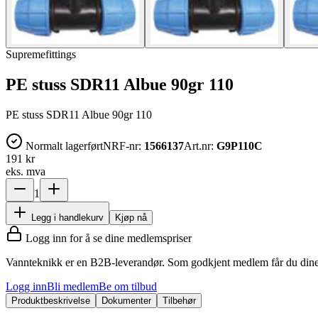
Supremefittings
PE stuss SDR11 Albue 90gr 110
PE stuss SDR11 Albue 90gr 110
Normalt lagerført
NRF-nr:
1566137
Art.nr:
G9P110C
191 kr
eks. mva
1
Legg i handlekurv
Kjøp nå
Logg inn for å se dine medlemspriser
Vannteknikk er en B2B-leverandør. Som godkjent medlem får du dine 
Logg inn
Bli medlem
Be om tilbud
Produktbeskrivelse
Dokumenter
Tilbehør