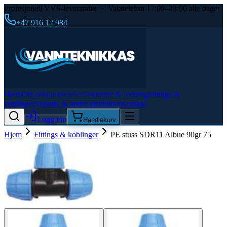
Profesjonell VVS-leverandør · Vakttelefon 17:00–23:00 alle dager
+47 916 12 984
Hjem
Om oss
Flensedeler
Testutstyr & redning
Fittings &
koblinger
Verktøy & andre produkter
Kontakt
Logg inn
Handlekurv
Hjem
Fittings & koblinger
PE stuss SDR11 Albue 90gr 75