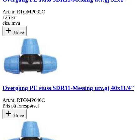
Art.nr:
RTOMP032C
125 kr
eks. mva
I kurv
Overgang PE stuss SDR11-Messing utv.gj 40x11/4''
Art.nr:
RTOMP040C
Pris på forespørsel
I kurv