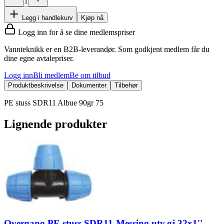
1
Legg i handlekurv
Kjøp nå
Logg inn for å se dine medlemspriser
Vannteknikk er en B2B-leverandør. Som godkjent medlem får du
dine egne avtalepriser.
Logg inn
Bli medlem
Be om tilbud
Produktbeskrivelse
Dokumenter
Tilbehør
PE stuss SDR11 Albue 90gr 75
Lignende produkter
Overgang PE stuss SDR11-Messing utv.gj 32x1''