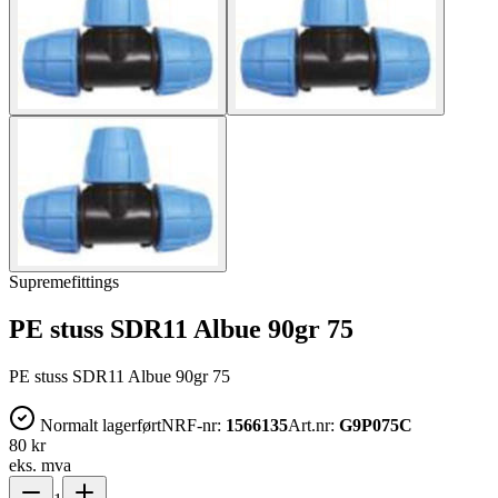
Supremefittings
PE stuss SDR11 Albue 90gr 75
PE stuss SDR11 Albue 90gr 75
Normalt lagerført
NRF-nr:
1566135
Art.nr:
G9P075C
80 kr
eks. mva