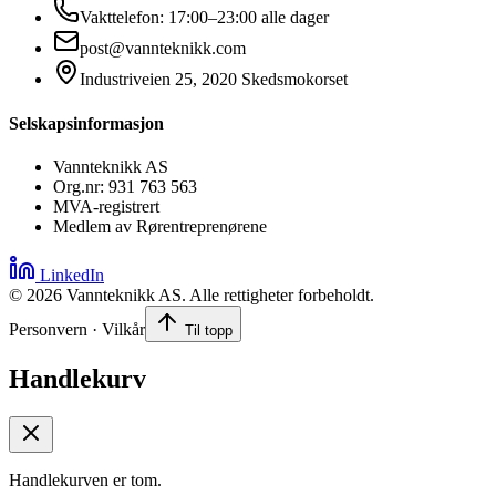
Vakttelefon: 17:00–23:00 alle dager
post@vannteknikk.com
Industriveien 25, 2020 Skedsmokorset
Selskapsinformasjon
Vannteknikk AS
Org.nr: 931 763 563
MVA-registrert
Medlem av Rørentreprenørene
LinkedIn
©
2026
Vannteknikk AS. Alle rettigheter forbeholdt.
Personvern · Vilkår
Til topp
Handlekurv
Handlekurven er tom.