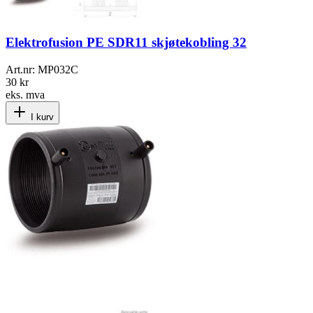
Elektrofusion PE SDR11 skjøtekobling 32
Art.nr:
MP032C
30 kr
eks. mva
I kurv