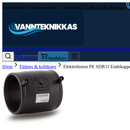
Profesjonell VVS-leverandør · Vakttelefon 17:00–23:00 alle dager
Hjem
Om oss
Flensedeler
Testutstyr & redning
Fittings & koblinger
Verk
Logg inn
Handlekurv
Hjem
Fittings & koblinger
Elektrofusion PE SDR11 Endekapp