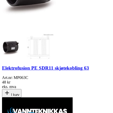
Elektrofusion PE SDR11 skjøtekobling 63
Art.nr:
MP063C
48 kr
eks. mva
I kurv