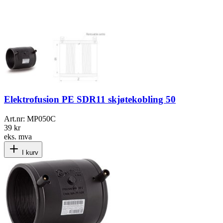
Elektrofusion PE SDR11 skjøtekobling 50
Art.nr:
MP050C
39 kr
eks. mva
I kurv