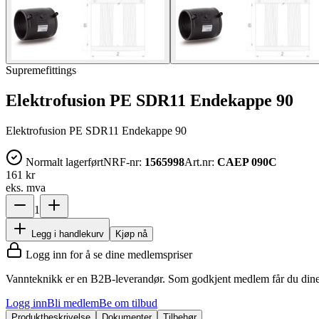
Supremefittings
Elektrofusion PE SDR11 Endekappe 90
Elektrofusion PE SDR11 Endekappe 90
Normalt lagerført
NRF-nr:
1565998
Art.nr:
CAEP 090C
161 kr
eks. mva
1
Legg i handlekurv
Kjøp nå
Logg inn for å se dine medlemspriser
Vannteknikk er en B2B-leverandør. Som godkjent medlem får du dine 
Logg inn
Bli medlem
Be om tilbud
Produktbeskrivelse
Dokumenter
Tilbehør