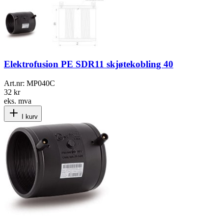
Elektrofusion PE SDR11 skjøtekobling 40
Art.nr:
MP040C
32 kr
eks. mva
I kurv