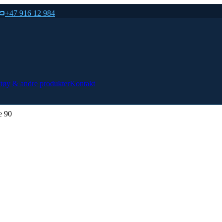
+47 916 12 984
tøy & andre produkter
Kontakt
e 90