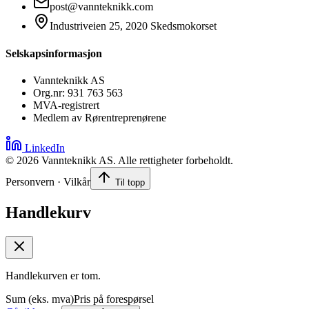
post@vannteknikk.com
Industriveien 25, 2020 Skedsmokorset
Selskapsinformasjon
Vannteknikk AS
Org.nr: 931 763 563
MVA-registrert
Medlem av Rørentreprenørene
LinkedIn
©
2026
Vannteknikk AS. Alle rettigheter forbeholdt.
Personvern · Vilkår
Til topp
Handlekurv
Handlekurven er tom.
Sum (eks. mva)
Pris på forespørsel