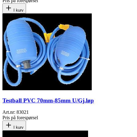
Pris på forespørsel
I kurv
Testball PVC 70mm-85mm U/Gj.løp
Art.nr:
83021
Pris på forespørsel
I kurv