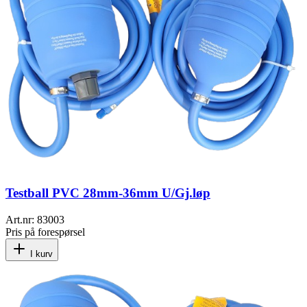
Testball PVC 28mm-36mm U/Gj.løp
Art.nr:
83003
Pris på forespørsel
I kurv