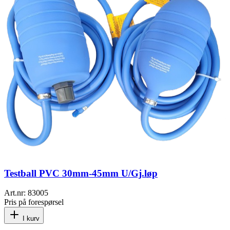
Testball PVC 30mm-45mm U/Gj.løp
Art.nr:
83005
Pris på forespørsel
I kurv