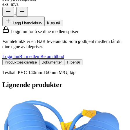
eks. mva
1
Legg i handlekurv
Kjøp nå
Logg inn for å se dine medlemspriser
Vannteknikk er en B2B-leverandør. Som godkjent medlem får du
dine egne avtalepriser.
Logg inn
Bli medlem
Be om tilbud
Produktbeskrivelse
Dokumenter
Tilbehør
Testball PVC 140mm-160mm M/Gj.løp
Lignende produkter