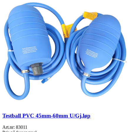
Testball PVC 45mm-60mm U/Gj.løp
Art.nr:
83011