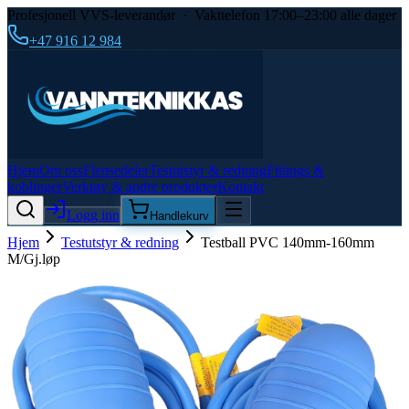
Profesjonell VVS-leverandør · Vakttelefon 17:00–23:00 alle dager
+47 916 12 984
Hjem
Om oss
Flensedeler
Testutstyr & redning
Fittings &
koblinger
Verktøy & andre produkter
Kontakt
Logg inn
Handlekurv
Hjem
Testutstyr & redning
Testball PVC 140mm-160mm
M/Gj.løp