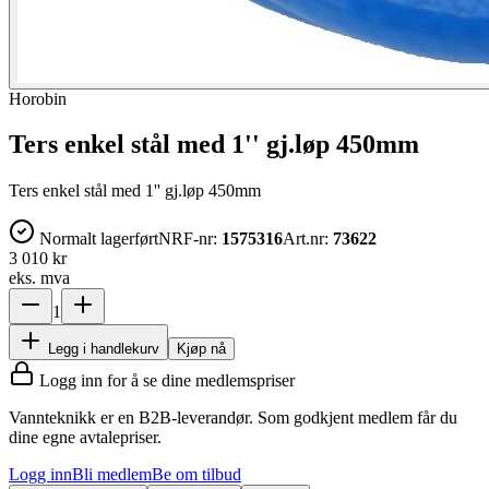
Horobin
Ters enkel stål med 1'' gj.løp 450mm
Ters enkel stål med 1'' gj.løp 450mm
Normalt lagerført
NRF-nr:
1575316
Art.nr:
73622
3 010 kr
eks. mva
1
Legg i handlekurv
Kjøp nå
Logg inn for å se dine medlemspriser
Vannteknikk er en B2B-leverandør. Som godkjent medlem får du
dine egne avtalepriser.
Logg inn
Bli medlem
Be om tilbud