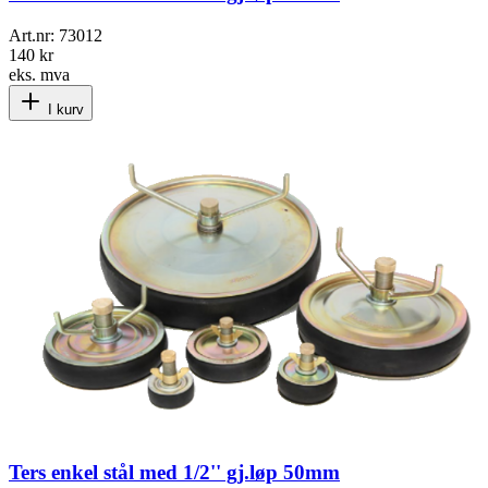
Art.nr:
73012
140 kr
eks. mva
I kurv
Ters enkel stål med 1/2'' gj.løp 50mm