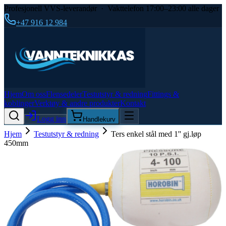
Profesjonell VVS-leverandør · Vakttelefon 17:00–23:00 alle dager
+47 916 12 984
Hjem
Om oss
Flensedeler
Testutstyr & redning
Fittings &
koblinger
Verktøy & andre produkter
Kontakt
Logg inn
Handlekurv
Hjem
Testutstyr & redning
Ters enkel stål med 1'' gj.løp
450mm