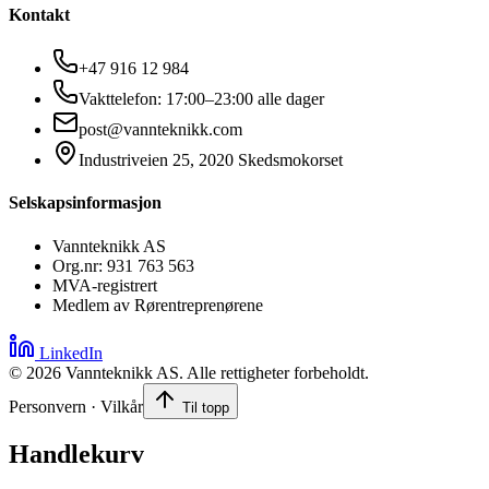
Kontakt
+47 916 12 984
Vakttelefon: 17:00–23:00 alle dager
post@vannteknikk.com
Industriveien 25, 2020 Skedsmokorset
Selskapsinformasjon
Vannteknikk AS
Org.nr: 931 763 563
MVA-registrert
Medlem av Rørentreprenørene
LinkedIn
©
2026
Vannteknikk AS. Alle rettigheter forbeholdt.
Personvern · Vilkår
Til topp
Handlekurv