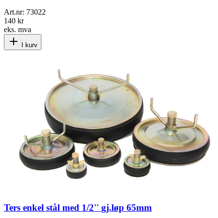
Art.nr:
73022
140 kr
eks. mva
I kurv
Ters enkel stål med 1/2'' gj.løp 65mm