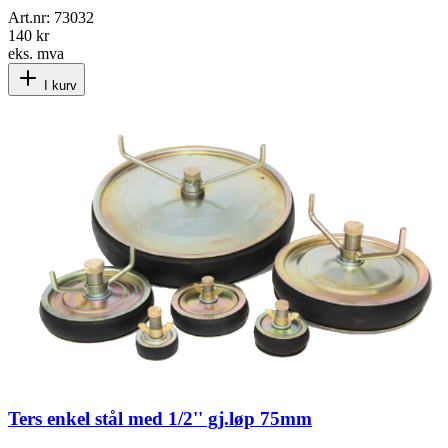
Art.nr:
73032
140 kr
eks. mva
I kurv
Ters enkel stål med 1/2'' gj.løp 75mm