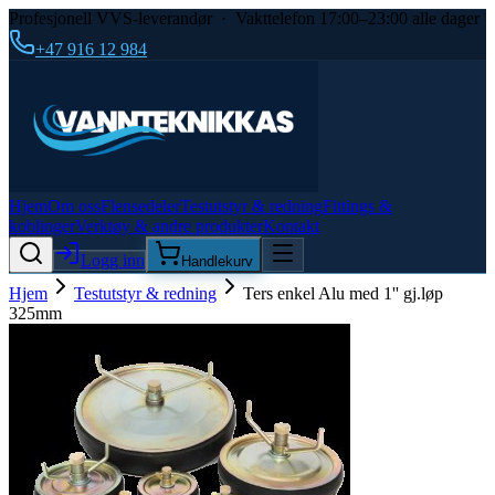
Profesjonell VVS-leverandør · Vakttelefon 17:00–23:00 alle dager
+47 916 12 984
Hjem
Om oss
Flensedeler
Testutstyr & redning
Fittings &
koblinger
Verktøy & andre produkter
Kontakt
Logg inn
Handlekurv
Hjem
Testutstyr & redning
Ters enkel Alu med 1'' gj.løp
325mm