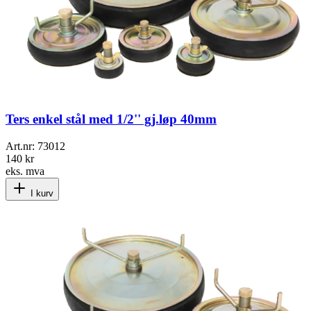
Ters enkel stål med 1/2'' gj.løp 40mm
Art.nr:
73012
140 kr
eks. mva
I kurv