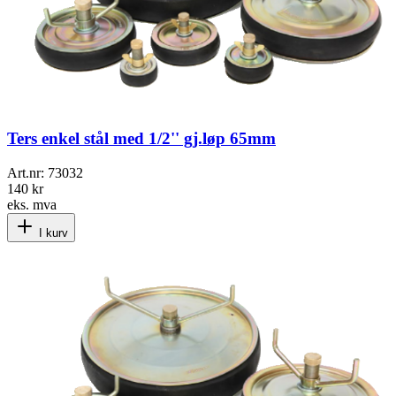
Ters enkel stål med 1/2'' gj.løp 65mm
Art.nr:
73032
140 kr
eks. mva
I kurv