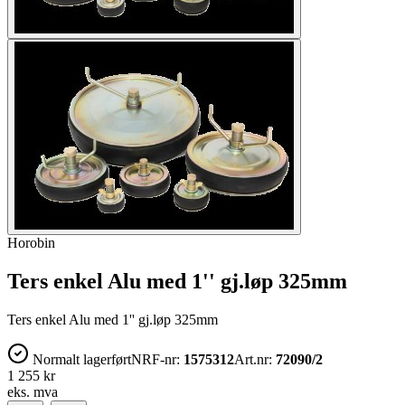
Horobin
Ters enkel Alu med 1'' gj.løp 325mm
Ters enkel Alu med 1'' gj.løp 325mm
Normalt lagerført
NRF-nr:
1575312
Art.nr:
72090/2
1 255 kr
eks. mva