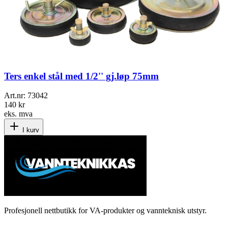
Ters enkel stål med 1/2'' gj.løp 75mm
Art.nr:
73042
140 kr
eks. mva
I kurv
Profesjonell nettbutikk for VA-produkter og vannteknisk utstyr.