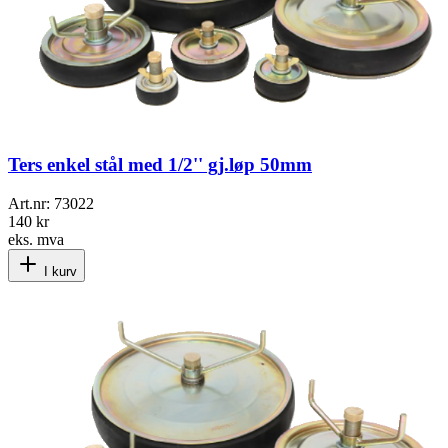
Ters enkel stål med 1/2'' gj.løp 50mm
Art.nr:
73022
140 kr
eks. mva
I kurv