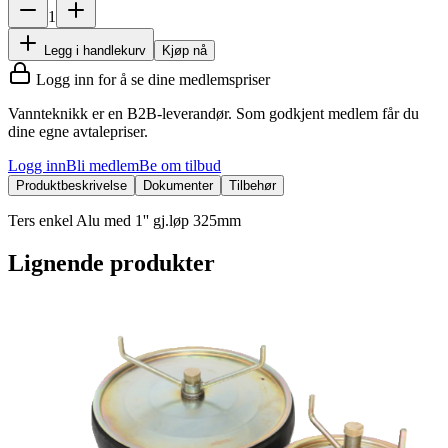
1
Legg i handlekurv
Kjøp nå
Logg inn for å se dine medlemspriser
Vannteknikk er en B2B-leverandør. Som godkjent medlem får du
dine egne avtalepriser.
Logg inn
Bli medlem
Be om tilbud
Produktbeskrivelse
Dokumenter
Tilbehør
Ters enkel Alu med 1'' gj.løp 325mm
Lignende produkter