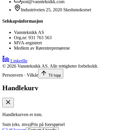
post@vannteknikk.com
Industriveien 25, 2020 Skedsmokorset
Selskapsinformasjon
Vannteknikk AS
Org.nr: 931 763 563
MVA-registrert
Medlem av Rørentreprenørene
LinkedIn
©
2026
Vannteknikk AS. Alle rettigheter forbeholdt.
Personvern · Vilkår
Til topp
Handlekurv
Handlekurven er tom.
Sum (eks. mva)
Pris på forespørsel
Gå til kassen