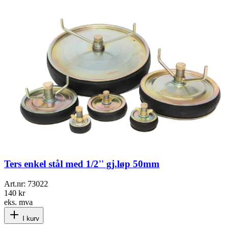
Ters enkel stål med 1/2'' gj.løp 50mm
Art.nr:
73022
140 kr
eks. mva
I kurv