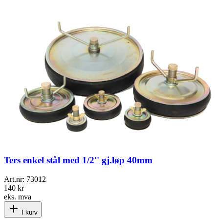
Ters enkel stål med 1/2'' gj.løp 40mm
Art.nr:
73012
140 kr
eks. mva
I kurv