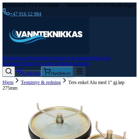
Profesjonell VVS-leverandør · Vakttelefon 17:00–23:00 alle dager
+47 916 12 984
Hjem
Om oss
Flensedeler
Testutstyr & redning
Fittings &
koblinger
Verktøy & andre produkter
Kontakt
Logg inn
Handlekurv
Hjem
Testutstyr & redning
Ters enkel Alu med 1'' gj.løp
275mm