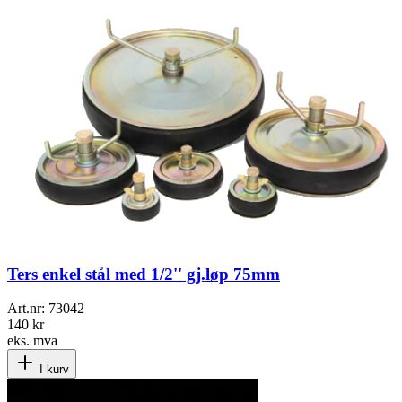
Ters enkel stål med 1/2'' gj.løp 75mm
Art.nr:
73042
140 kr
eks. mva
I kurv