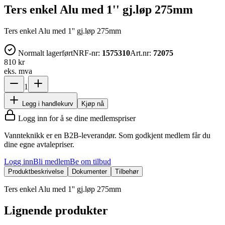
Ters enkel Alu med 1'' gj.løp 275mm
Ters enkel Alu med 1'' gj.løp 275mm
Normalt lagerført
NRF-nr:
1575310
Art.nr:
72075
810 kr
eks. mva
1
Legg i handlekurv
Kjøp nå
Logg inn for å se dine medlemspriser
Vannteknikk er en B2B-leverandør. Som godkjent medlem får du
dine egne avtalepriser.
Logg inn
Bli medlem
Be om tilbud
Produktbeskrivelse
Dokumenter
Tilbehør
Ters enkel Alu med 1'' gj.løp 275mm
Lignende produkter