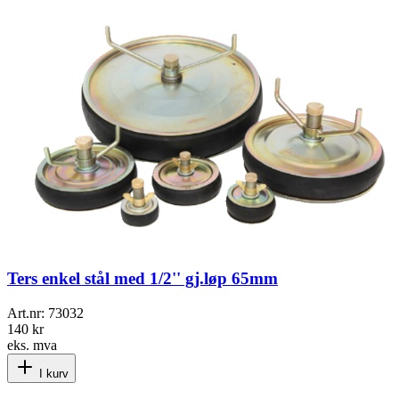
Ters enkel stål med 1/2'' gj.løp 65mm
Art.nr:
73032
140 kr
eks. mva
I kurv