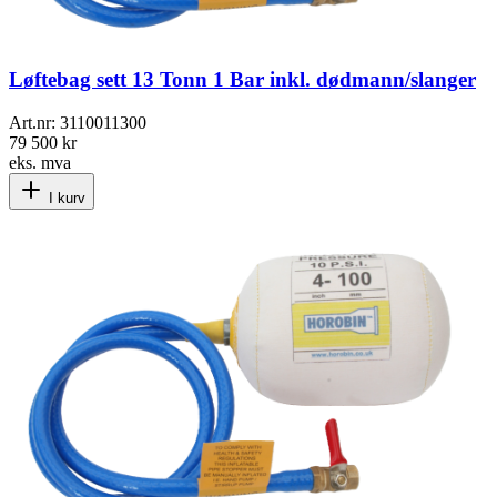
Løftebag sett 13 Tonn 1 Bar inkl. dødmann/slanger
Art.nr:
3110011300
79 500 kr
eks. mva
I kurv