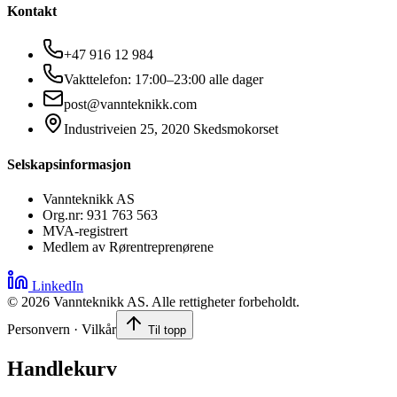
Kontakt
+47 916 12 984
Vakttelefon: 17:00–23:00 alle dager
post@vannteknikk.com
Industriveien 25, 2020 Skedsmokorset
Selskapsinformasjon
Vannteknikk AS
Org.nr: 931 763 563
MVA-registrert
Medlem av Rørentreprenørene
LinkedIn
©
2026
Vannteknikk AS. Alle rettigheter forbeholdt.
Personvern · Vilkår
Til topp
Handlekurv