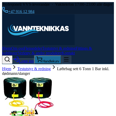
Profesjonell VVS-leverandør · Vakttelefon 17:00–23:00 alle dager
+47 916 12 984
Hjem
Om oss
Flensedeler
Testutstyr & redning
Fittings &
koblinger
Verktøy & andre produkter
Kontakt
Logg inn
Handlekurv
Hjem
Testutstyr & redning
Løftebag sett 6 Tonn 1 Bar inkl.
dødmann/slanger