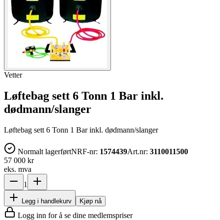
Vetter
Løftebag sett 6 Tonn 1 Bar inkl.
dødmann/slanger
Løftebag sett 6 Tonn 1 Bar inkl. dødmann/slanger
Normalt lagerført
NRF-nr:
1574439
Art.nr:
3110011500
57 000 kr
eks. mva
1
Legg i handlekurv
Kjøp nå
Logg inn for å se dine medlemspriser