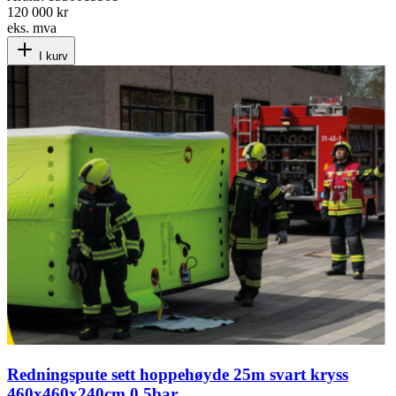
120 000 kr
eks. mva
I kurv
Redningspute sett hoppehøyde 25m svart kryss
460x460x240cm 0,5bar