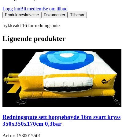
Logg inn
Bli medlem
Be om tilbud
Produktbeskrivelse
Dokumenter
Tilbehør
trykkvakt 16 for redningspute
Lignende produkter
Redningspute sett hoppehøyde 16m svart kryss
350x350x170cm 0,3bar
Art.nr:
1530015501