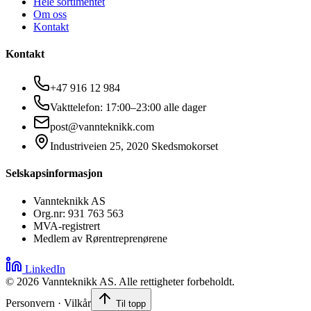
Hele sortimentet
Om oss
Kontakt
Kontakt
+47 916 12 984
Vakttelefon: 17:00–23:00 alle dager
post@vannteknikk.com
Industriveien 25, 2020 Skedsmokorset
Selskapsinformasjon
Vannteknikk AS
Org.nr: 931 763 563
MVA-registrert
Medlem av Rørentreprenørene
LinkedIn
©
2026
Vannteknikk AS. Alle rettigheter forbeholdt.
Personvern · Vilkår
Til topp