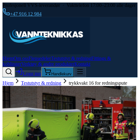
Profesjonell VVS-leverandør · Vakttelefon 17:00–23:00 alle dager
+47 916 12 984
Hjem
Om oss
Flensedeler
Testutstyr & redning
Fittings &
koblinger
Verktøy & andre produkter
Kontakt
Logg inn
Handlekurv
Hjem
Testutstyr & redning
trykkvakt 16 for redningspute