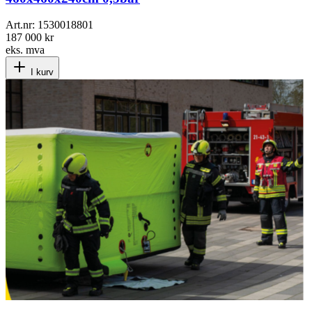
Art.nr:
1530018801
187 000 kr
eks. mva
I kurv