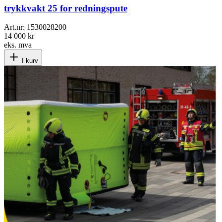
trykkvakt 25 for redningspute
Art.nr:
1530028200
14 000 kr
eks. mva
I kurv