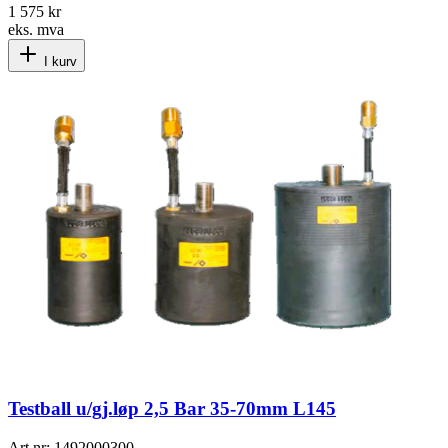
1 575 kr
eks. mva
I kurv
Testball u/gj.løp 2,5 Bar 35-70mm L145
Art.nr:
1492000300