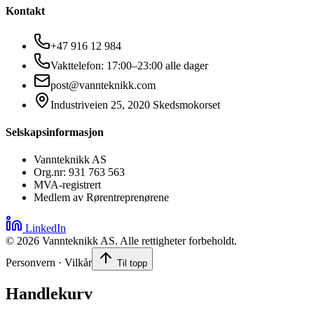
Kontakt
+47 916 12 984
Vakttelefon: 17:00–23:00 alle dager
post@vannteknikk.com
Industriveien 25, 2020 Skedsmokorset
Selskapsinformasjon
Vannteknikk AS
Org.nr: 931 763 563
MVA-registrert
Medlem av Rørentreprenørene
LinkedIn
©
2026
Vannteknikk AS. Alle rettigheter forbeholdt.
Personvern · Vilkår
Til topp
Handlekurv