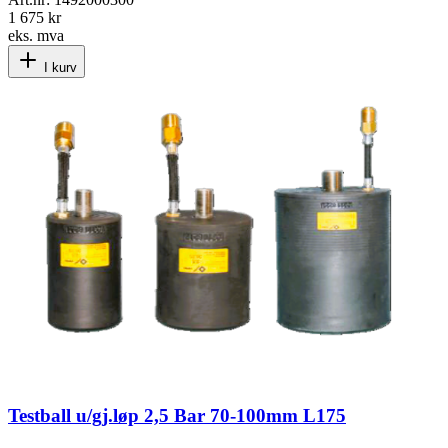
1 675 kr
eks. mva
I kurv
Testball u/gj.løp 2,5 Bar 70-100mm L175