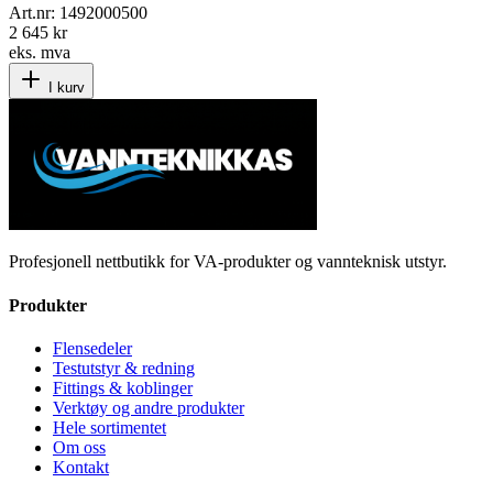
Art.nr:
1492000500
2 645 kr
eks. mva
I kurv
Profesjonell nettbutikk for VA-produkter og vannteknisk utstyr.
Produkter
Flensedeler
Testutstyr & redning
Fittings & koblinger
Verktøy og andre produkter
Hele sortimentet
Om oss
Kontakt