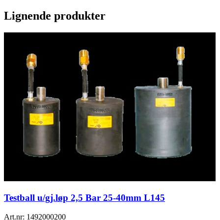
Lignende produkter
Testball u/gj.løp 2,5 Bar 25-40mm L145
Art.nr:
1492000200