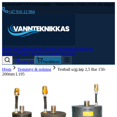
Profesjonell VVS-leverandør · Vakttelefon 17:00–23:00 alle dager
+47 916 12 984
Hjem
Om oss
Flensedeler
Testutstyr & redning
Fittings &
koblinger
Verktøy & andre produkter
Kontakt
Logg inn
Handlekurv
Hjem
Testutstyr & redning
Testball u/gj.løp 2,5 Bar 150-
200mm L195