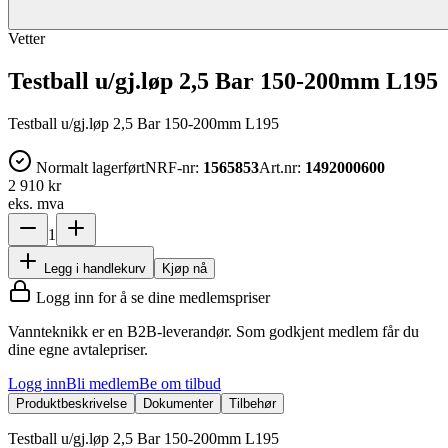
Vetter
Testball u/gj.løp 2,5 Bar 150-200mm L195
Testball u/gj.løp 2,5 Bar 150-200mm L195
Normalt lagerført
NRF-nr:
1565853
Art.nr:
1492000600
2 910 kr
eks. mva
1
Legg i handlekurv
Kjøp nå
Logg inn for å se dine medlemspriser
Vannteknikk er en B2B-leverandør. Som godkjent medlem får du
dine egne avtalepriser.
Logg inn
Bli medlem
Be om tilbud
Produktbeskrivelse
Dokumenter
Tilbehør
Testball u/gj.løp 2,5 Bar 150-200mm L195