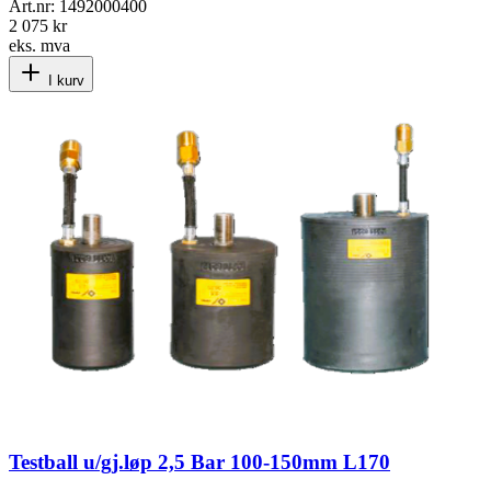
Art.nr:
1492000400
2 075 kr
eks. mva
I kurv
Testball u/gj.løp 2,5 Bar 100-150mm L170