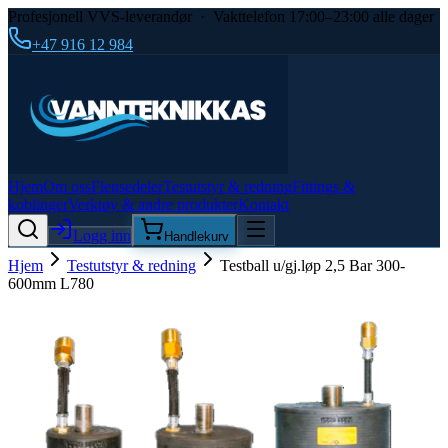
Profesjonell VVS-leverandør · Vakttelefon 17:00–23:00 alle dager
+47 916 12 984
Hjem
Om oss
Flensedeler
Testutstyr & redning
Fittings &
koblinger
Verktøy & andre produkter
Kontakt
Logg inn
Handlekurv
Hjem
Testutstyr & redning
Testball u/gj.løp 2,5 Bar 300-
600mm L780