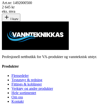
Art.nr:
1492000500
2 645 kr
eks. mva
I kurv
Profesjonell nettbutikk for VA-produkter og vannteknisk utstyr.
Produkter
Flensedeler
Testutstyr & redning
Fittings & koblinger
Verktøy og andre produkter
Hele sortimentet
Om oss
Kontakt