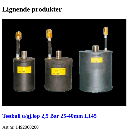
Lignende produkter
Testball u/gj.løp 2,5 Bar 25-40mm L145
Art.nr:
1492000200