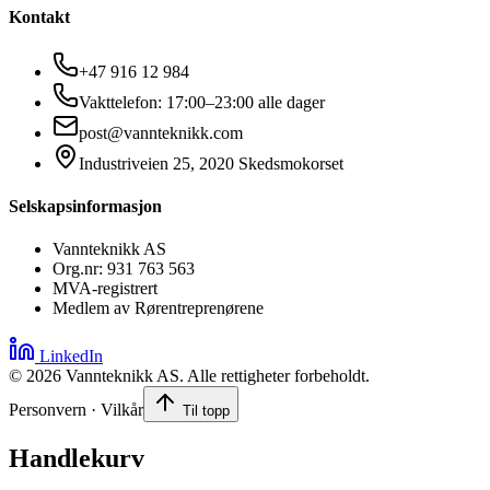
Kontakt
+47 916 12 984
Vakttelefon: 17:00–23:00 alle dager
post@vannteknikk.com
Industriveien 25, 2020 Skedsmokorset
Selskapsinformasjon
Vannteknikk AS
Org.nr: 931 763 563
MVA-registrert
Medlem av Rørentreprenørene
LinkedIn
©
2026
Vannteknikk AS. Alle rettigheter forbeholdt.
Personvern · Vilkår
Til topp
Handlekurv