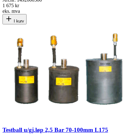
1 675 kr
eks. mva
I kurv
Testball u/gj.løp 2,5 Bar 70-100mm L175