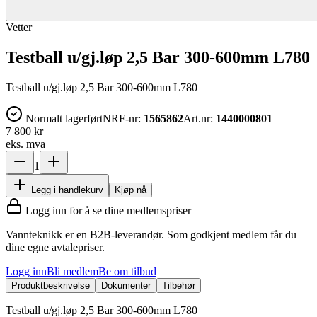
Vetter
Testball u/gj.løp 2,5 Bar 300-600mm L780
Testball u/gj.løp 2,5 Bar 300-600mm L780
Normalt lagerført
NRF-nr:
1565862
Art.nr:
1440000801
7 800 kr
eks. mva
1
Legg i handlekurv
Kjøp nå
Logg inn for å se dine medlemspriser
Vannteknikk er en B2B-leverandør. Som godkjent medlem får du
dine egne avtalepriser.
Logg inn
Bli medlem
Be om tilbud
Produktbeskrivelse
Dokumenter
Tilbehør
Testball u/gj.løp 2,5 Bar 300-600mm L780