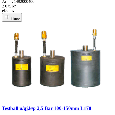
Art.nr:
1492000400
2 075 kr
eks. mva
I kurv
Testball u/gj.løp 2,5 Bar 100-150mm L170