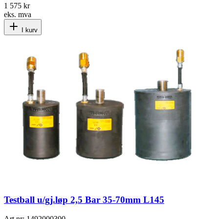
1 575 kr
eks. mva
I kurv
Testball u/gj.løp 2,5 Bar 35-70mm L145
Art.nr:
1492000300