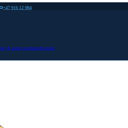
+47 916 12 984
tøy & andre produkter
Kontakt