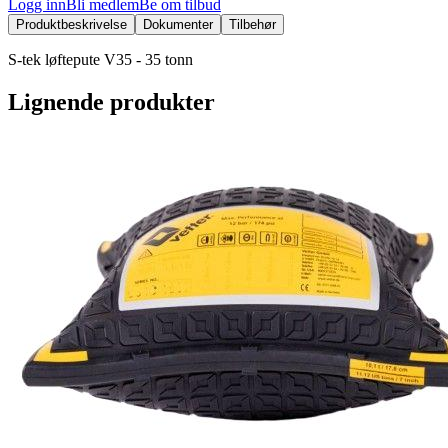
Logg inn
Bli medlem
Be om tilbud
Produktbeskrivelse
Dokumenter
Tilbehør
S-tek løftepute V35 - 35 tonn
Lignende produkter