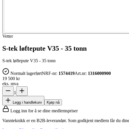
Vetter
S-tek løftepute V35 - 35 tonn
S-tek løftepute V35 - 35 tonn
Normalt lagerført
NRF-nr:
1574419
Art.nr:
1316000900
19 500 kr
eks. mva
1
Legg i handlekurv
Kjøp nå
Logg inn for å se dine medlemspriser
Vannteknikk er en B2B-leverandør. Som godkjent medlem får du dine 