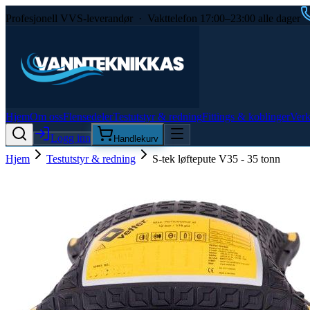
Profesjonell VVS-leverandør · Vakttelefon 17:00–23:00 alle dager
Hjem
Om oss
Flensedeler
Testutstyr & redning
Fittings & koblinger
Verk
Logg inn
Handlekurv
Hjem
Testutstyr & redning
S-tek løftepute V35 - 35 tonn