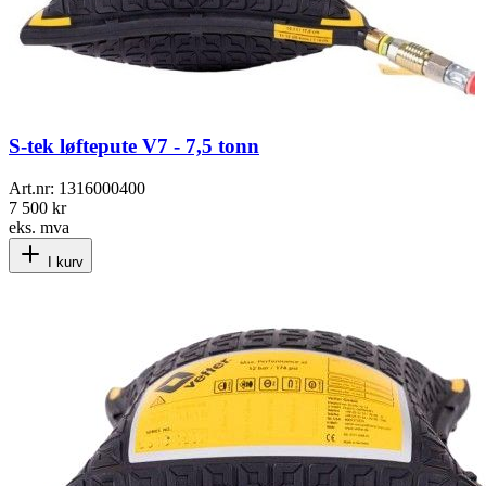
S-tek løftepute V7 - 7,5 tonn
Art.nr:
1316000400
7 500 kr
eks. mva
I kurv