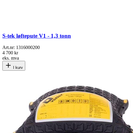
S-tek løftepute V1 - 1,3 tonn
Art.nr:
1316000200
4 700 kr
eks. mva
I kurv