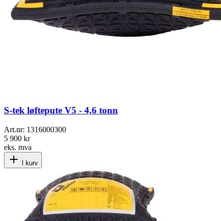
S-tek løftepute V5 - 4,6 tonn
Art.nr:
1316000300
5 900 kr
eks. mva
I kurv