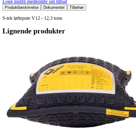
Logg inn
Bli medlem
Be om tilbud
Produktbeskrivelse
Dokumenter
Tilbehør
S-tek løftepute V12 - 12,3 tonn
Lignende produkter