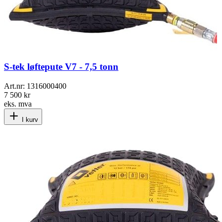
S-tek løftepute V7 - 7,5 tonn
Art.nr:
1316000400
7 500 kr
eks. mva
I kurv