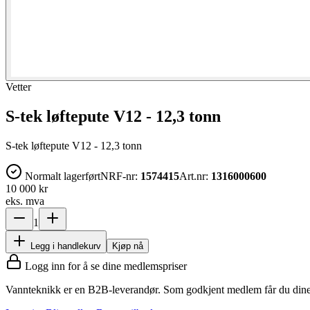
Vetter
S-tek løftepute V12 - 12,3 tonn
S-tek løftepute V12 - 12,3 tonn
Normalt lagerført
NRF-nr:
1574415
Art.nr:
1316000600
10 000 kr
eks. mva
1
Legg i handlekurv
Kjøp nå
Logg inn for å se dine medlemspriser
Vannteknikk er en B2B-leverandør. Som godkjent medlem får du dine 