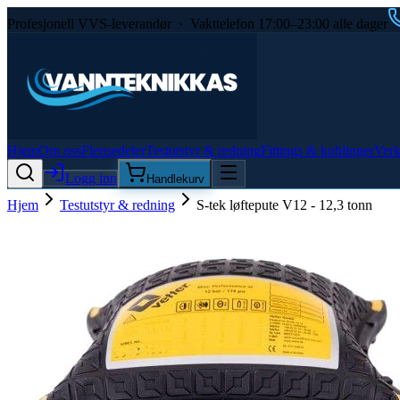
Profesjonell VVS-leverandør · Vakttelefon 17:00–23:00 alle dager
Hjem
Om oss
Flensedeler
Testutstyr & redning
Fittings & koblinger
Verk
Logg inn
Handlekurv
Hjem
Testutstyr & redning
S-tek løftepute V12 - 12,3 tonn