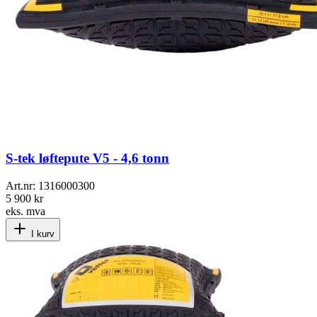
S-tek løftepute V5 - 4,6 tonn
Art.nr:
1316000300
5 900 kr
eks. mva
I kurv