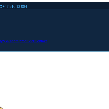
+47 916 12 984
tøy & andre produkter
Kontakt