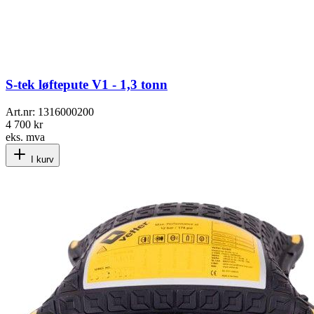
S-tek løftepute V1 - 1,3 tonn
Art.nr:
1316000200
4 700 kr
eks. mva
I kurv