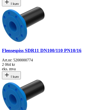
I kurv
Flensespiss SDR11 DN100/110 PN10/16
Art.nr:
5200000774
2 064 kr
eks. mva
I kurv