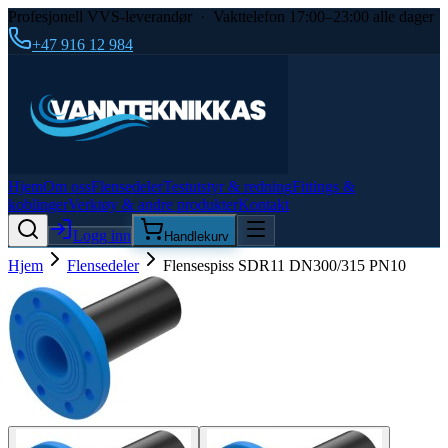
Profesjonell VVS-leverandør · Vakttelefon 17:00–23:00 alle dager
+47 916 12 984
Hjem
Om oss
Flensedeler
Testutstyr & redning
Fittings &
koblinger
Verktøy & andre produkter
Kontakt
Logg inn
Handlekurv
Hjem
Flensedeler
Flensespiss SDR11 DN300/315 PN10