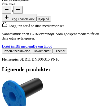
eks. mva
1
Legg i handlekurv
Kjøp nå
Logg inn for å se dine medlemspriser
Vannteknikk er en B2B-leverandør. Som godkjent medlem får du
dine egne avtalepriser.
Logg inn
Bli medlem
Be om tilbud
Produktbeskrivelse
Dokumenter
Tilbehør
Flensespiss SDR11 DN300/315 PN10
Lignende produkter