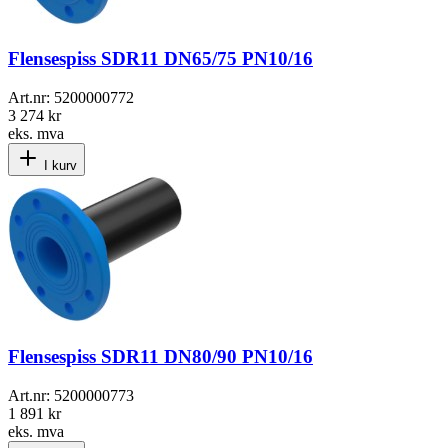
Flensespiss SDR11 DN65/75 PN10/16
Art.nr:
5200000772
3 274 kr
eks. mva
I kurv
Flensespiss SDR11 DN80/90 PN10/16
Art.nr:
5200000773
1 891 kr
eks. mva