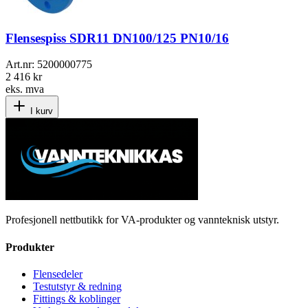
Flensespiss SDR11 DN100/125 PN10/16
Art.nr:
5200000775
2 416 kr
eks. mva
I kurv
Profesjonell nettbutikk for VA-produkter og vannteknisk utstyr.
Produkter
Flensedeler
Testutstyr & redning
Fittings & koblinger