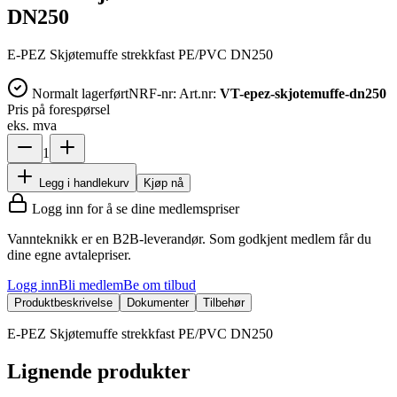
DN250
E-PEZ Skjøtemuffe strekkfast PE/PVC DN250
Normalt lagerført
NRF-nr:
Art.nr:
VT-epez-skjotemuffe-dn250
Pris på forespørsel
eks. mva
1
Legg i handlekurv
Kjøp nå
Logg inn for å se dine medlemspriser
Vannteknikk er en B2B-leverandør. Som godkjent medlem får du
dine egne avtalepriser.
Logg inn
Bli medlem
Be om tilbud
Produktbeskrivelse
Dokumenter
Tilbehør
E-PEZ Skjøtemuffe strekkfast PE/PVC DN250
Lignende produkter