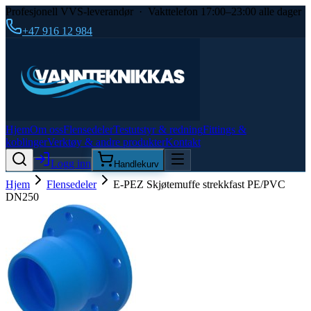
Profesjonell VVS-leverandør · Vakttelefon 17:00–23:00 alle dager
+47 916 12 984
Hjem
Om oss
Flensedeler
Testutstyr & redning
Fittings &
koblinger
Verktøy & andre produkter
Kontakt
Logg inn
Handlekurv
Hjem
Flensedeler
E-PEZ Skjøtemuffe strekkfast PE/PVC
DN250