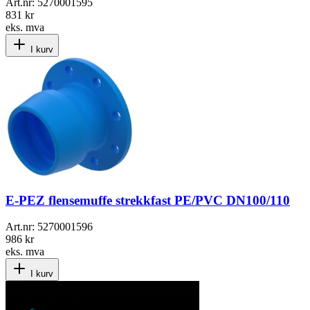
Art.nr:
5270001595
831 kr
eks. mva
I kurv
E-PEZ flensemuffe strekkfast PE/PVC DN100/110
Art.nr:
5270001596
986 kr
eks. mva
I kurv