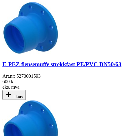
E-PEZ flensemuffe strekkfast PE/PVC DN50/63
Art.nr:
5270001593
600 kr
eks. mva
I kurv