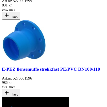
Art.nr:
5270001595
831 kr
eks. mva
I kurv
E-PEZ flensemuffe strekkfast PE/PVC DN100/110
Art.nr:
5270001596
986 kr
eks. mva
I kurv