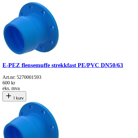
E-PEZ flensemuffe strekkfast PE/PVC DN50/63
Art.nr:
5270001593
600 kr
eks. mva
I kurv