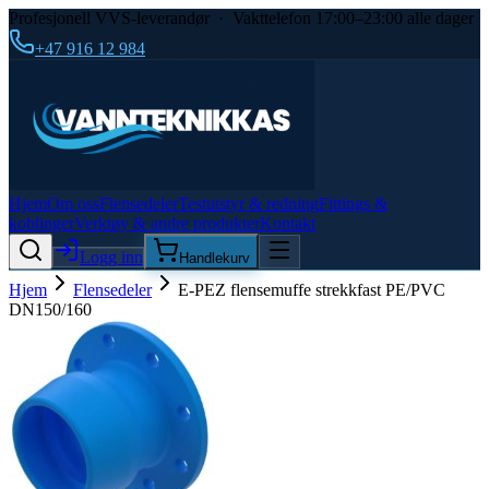
Profesjonell VVS-leverandør · Vakttelefon 17:00–23:00 alle dager
+47 916 12 984
Hjem
Om oss
Flensedeler
Testutstyr & redning
Fittings &
koblinger
Verktøy & andre produkter
Kontakt
Logg inn
Handlekurv
Hjem
Flensedeler
E-PEZ flensemuffe strekkfast PE/PVC
DN150/160