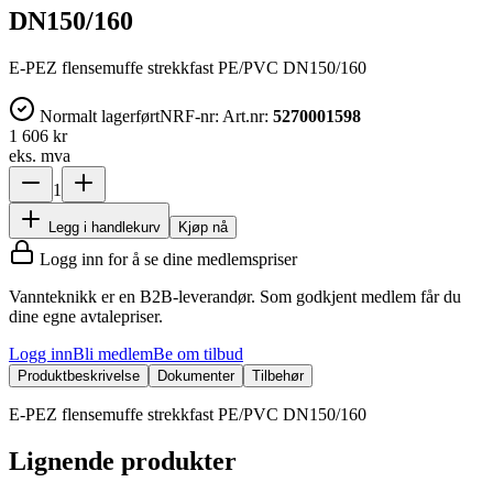
DN150/160
E-PEZ flensemuffe strekkfast PE/PVC DN150/160
Normalt lagerført
NRF-nr:
Art.nr:
5270001598
1 606 kr
eks. mva
1
Legg i handlekurv
Kjøp nå
Logg inn for å se dine medlemspriser
Vannteknikk er en B2B-leverandør. Som godkjent medlem får du
dine egne avtalepriser.
Logg inn
Bli medlem
Be om tilbud
Produktbeskrivelse
Dokumenter
Tilbehør
E-PEZ flensemuffe strekkfast PE/PVC DN150/160
Lignende produkter