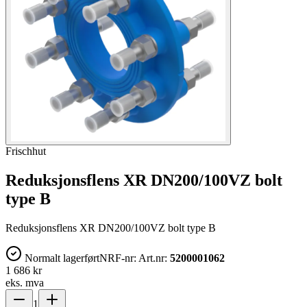
Frischhut
Reduksjonsflens XR DN200/100VZ bolt
type B
Reduksjonsflens XR DN200/100VZ bolt type B
Normalt lagerført
NRF-nr:
Art.nr:
5200001062
1 686 kr
eks. mva
1