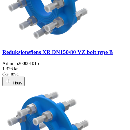
Reduksjonsflens XR DN150/80 VZ bolt type B
Art.nr:
5200001015
1 326 kr
eks. mva
I kurv