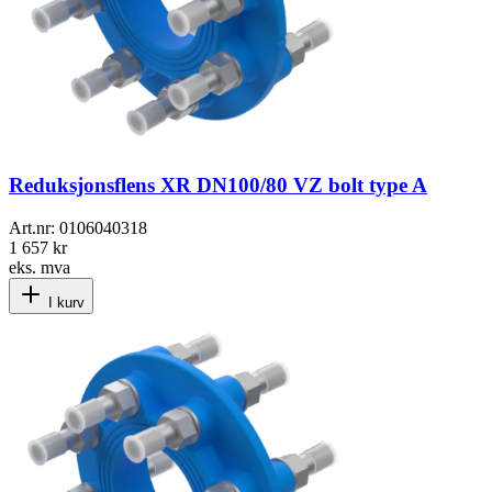
Reduksjonsflens XR DN100/80 VZ bolt type A
Art.nr:
0106040318
1 657 kr
eks. mva
I kurv