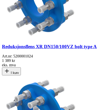
Reduksjonsflens XR DN150/100VZ bolt type A
Art.nr:
5200001024
1 389 kr
eks. mva
I kurv