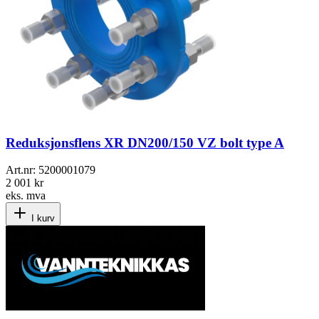
Reduksjonsflens XR DN200/150 VZ bolt type A
Art.nr:
5200001079
2 001 kr
eks. mva
I kurv