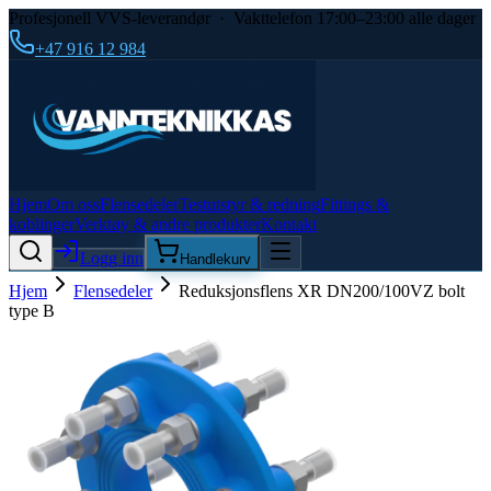
Profesjonell VVS-leverandør · Vakttelefon 17:00–23:00 alle dager
+47 916 12 984
Hjem
Om oss
Flensedeler
Testutstyr & redning
Fittings &
koblinger
Verktøy & andre produkter
Kontakt
Logg inn
Handlekurv
Hjem
Flensedeler
Reduksjonsflens XR DN200/100VZ bolt
type B