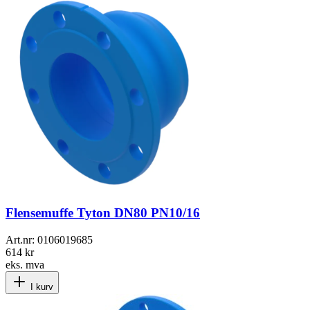
Flensemuffe Tyton DN80 PN10/16
Art.nr:
0106019685
614 kr
eks. mva
I kurv