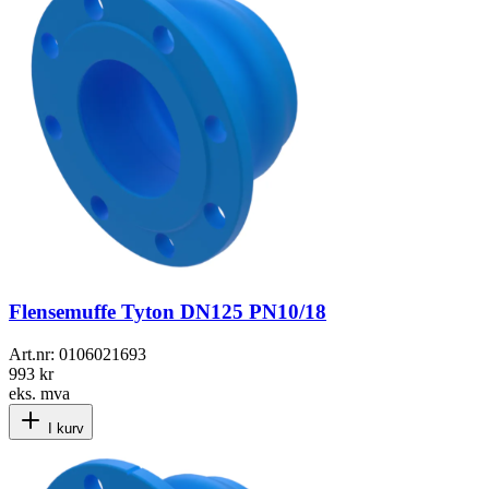
Flensemuffe Tyton DN125 PN10/18
Art.nr:
0106021693
993 kr
eks. mva
I kurv