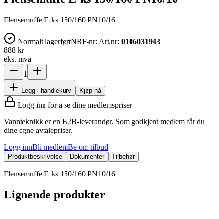
Flensemuffe E-ks 150/160 PN10/16
Normalt lagerført
NRF-nr:
Art.nr:
0106031943
888 kr
eks. mva
1
Legg i handlekurv
Kjøp nå
Logg inn for å se dine medlemspriser
Vannteknikk er en B2B-leverandør. Som godkjent medlem får du
dine egne avtalepriser.
Logg inn
Bli medlem
Be om tilbud
Produktbeskrivelse
Dokumenter
Tilbehør
Flensemuffe E-ks 150/160 PN10/16
Lignende produkter