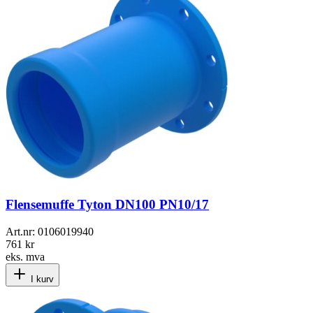
Flensemuffe Tyton DN100 PN10/17
Art.nr:
0106019940
761 kr
eks. mva
I kurv