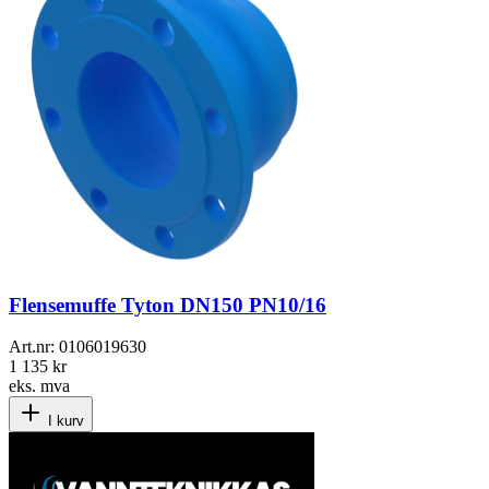
Flensemuffe Tyton DN150 PN10/16
Art.nr:
0106019630
1 135 kr
eks. mva
I kurv