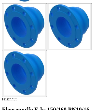
Frischhut
Flensemuffe E-ks 150/160 PN10/16