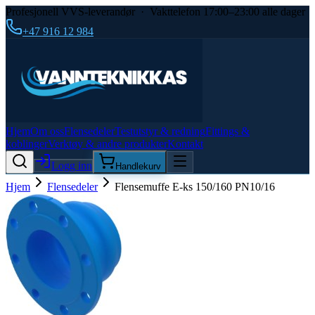
Profesjonell VVS-leverandør · Vakttelefon 17:00–23:00 alle dager
+47 916 12 984
Hjem
Om oss
Flensedeler
Testutstyr & redning
Fittings &
koblinger
Verktøy & andre produkter
Kontakt
Logg inn
Handlekurv
Hjem
Flensedeler
Flensemuffe E-ks 150/160 PN10/16