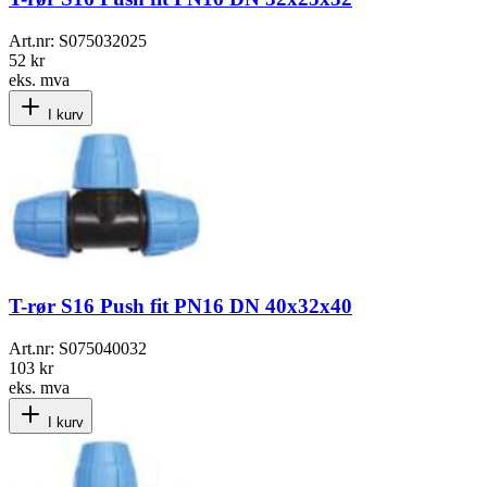
Art.nr:
S075032025
52 kr
eks. mva
I kurv
T-rør S16 Push fit PN16 DN 40x32x40
Art.nr:
S075040032
103 kr
eks. mva
I kurv