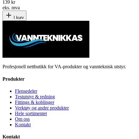
139 kr
eks. mva
I kurv
Profesjonell nettbutikk for VA-produkter og vannteknisk utstyr.
Produkter
Flensedeler
Testutstyr & redning
Fittings & koblinger
Verktøy og andre produkter
Hele sortimentet
Om oss
Kontakt
Kontakt