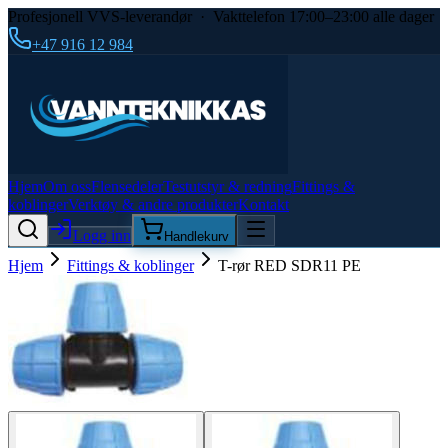
Profesjonell VVS-leverandør · Vakttelefon 17:00–23:00 alle dager
+47 916 12 984
Hjem
Om oss
Flensedeler
Testutstyr & redning
Fittings &
koblinger
Verktøy & andre produkter
Kontakt
Logg inn
Handlekurv
Hjem
Fittings & koblinger
T-rør RED SDR11 PE