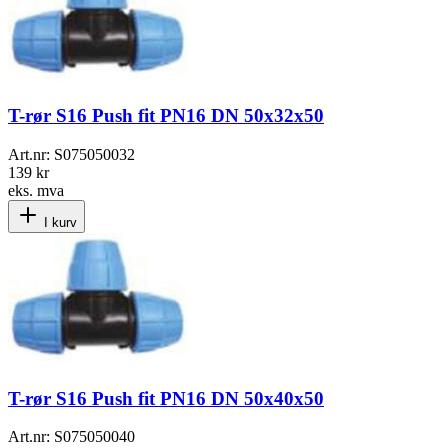
T-rør S16 Push fit PN16 DN 50x32x50
Art.nr:
S075050032
139 kr
eks. mva
I kurv
T-rør S16 Push fit PN16 DN 50x40x50
Art.nr:
S075050040