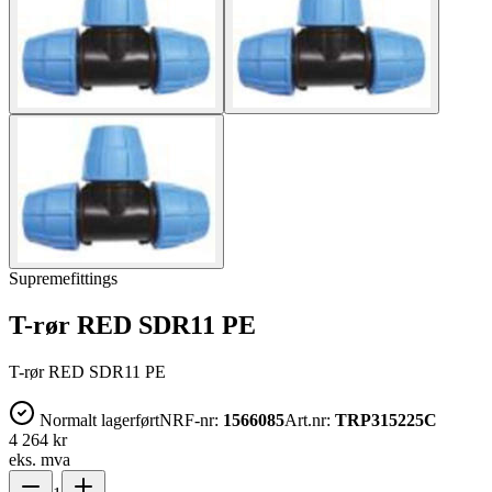
Supremefittings
T-rør RED SDR11 PE
T-rør RED SDR11 PE
Normalt lagerført
NRF-nr:
1566085
Art.nr:
TRP315225C
4 264 kr
eks. mva