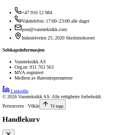
+47 916 12 984
Vakttelefon: 17:00–23:00 alle dager
post@vannteknikk.com
Industriveien 25, 2020 Skedsmokorset
Selskapsinformasjon
Vannteknikk AS
Org.nr: 931 763 563
MVA-registrert
Medlem av Rørentreprenørene
LinkedIn
©
2026
Vannteknikk AS. Alle rettigheter forbeholdt.
Personvern · Vilkår
Til topp
Handlekurv