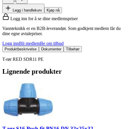
1
Legg i handlekurv
Kjøp nå
Logg inn for å se dine medlemspriser
Vannteknikk er en B2B-leverandør. Som godkjent medlem får du
dine egne avtalepriser.
Logg inn
Bli medlem
Be om tilbud
Produktbeskrivelse
Dokumenter
Tilbehør
T-rør RED SDR11 PE
Lignende produkter
T-rør S16 Push fit PN16 DN 32x25x32