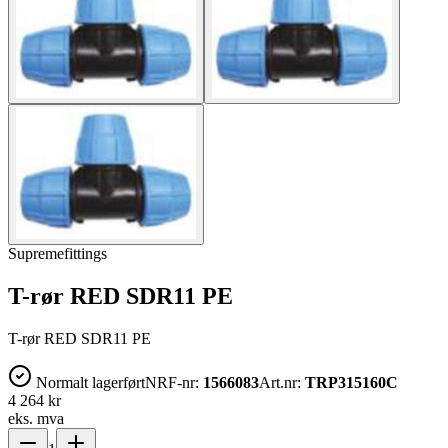
Supremefittings
T-rør RED SDR11 PE
T-rør RED SDR11 PE
Normalt lagerført
NRF-nr:
1566083
Art.nr:
TRP315160C
4 264 kr
eks. mva