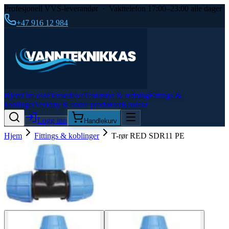
Profesjonell VVS-leverandør · Vakttelefon 17:00–23:00 alle dager
+47 916 12 984
Hjem
Om oss
Flensedeler
Testutstyr & redning
Fittings &
koblinger
Verktøy & andre produkter
Kontakt
Logg inn
Handlekurv
Hjem
Fittings & koblinger
T-rør RED SDR11 PE