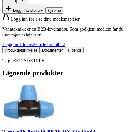
1
Legg i handlekurv
Kjøp nå
Logg inn for å se dine medlemspriser
Vannteknikk er en B2B-leverandør. Som godkjent medlem får du
dine egne avtalepriser.
Logg inn
Bli medlem
Be om tilbud
Produktbeskrivelse
Dokumenter
Tilbehør
T-rør RED SDR11 PE
Lignende produkter
T-rør S16 Push fit PN16 DN 32x25x32