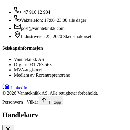
+47 916 12 984
Vakttelefon: 17:00–23:00 alle dager
post@vannteknikk.com
Industriveien 25, 2020 Skedsmokorset
Selskapsinformasjon
Vannteknikk AS
Org.nr: 931 763 563
MVA-registrert
Medlem av Rørentreprenørene
LinkedIn
©
2026
Vannteknikk AS. Alle rettigheter forbeholdt.
Personvern · Vilkår
Til topp
Handlekurv