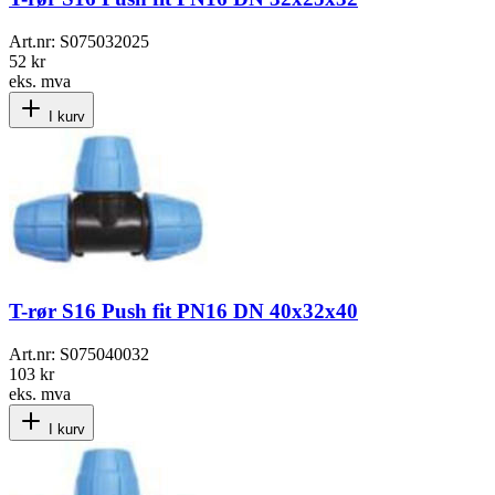
Art.nr:
S075032025
52 kr
eks. mva
I kurv
T-rør S16 Push fit PN16 DN 40x32x40
Art.nr:
S075040032
103 kr
eks. mva
I kurv