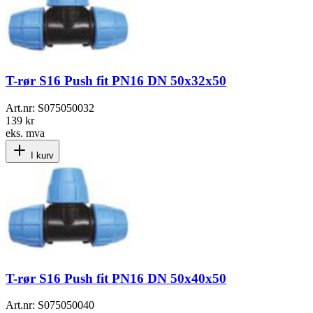
T-rør S16 Push fit PN16 DN 50x32x50
Art.nr:
S075050032
139 kr
eks. mva
I kurv
T-rør S16 Push fit PN16 DN 50x40x50
Art.nr:
S075050040