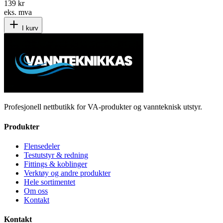
139 kr
eks. mva
I kurv
Profesjonell nettbutikk for VA-produkter og vannteknisk utstyr.
Produkter
Flensedeler
Testutstyr & redning
Fittings & koblinger
Verktøy og andre produkter
Hele sortimentet
Om oss
Kontakt
Kontakt