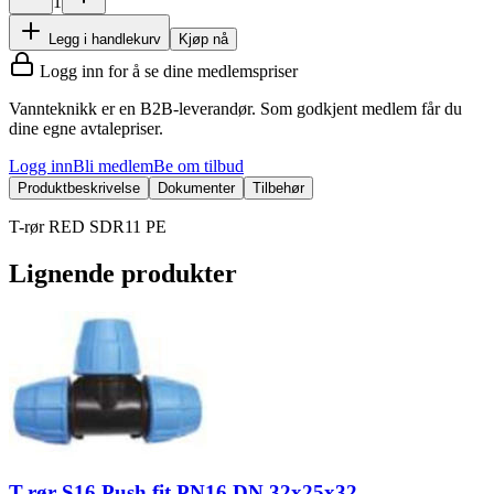
1
Legg i handlekurv
Kjøp nå
Logg inn for å se dine medlemspriser
Vannteknikk er en B2B-leverandør. Som godkjent medlem får du
dine egne avtalepriser.
Logg inn
Bli medlem
Be om tilbud
Produktbeskrivelse
Dokumenter
Tilbehør
T-rør RED SDR11 PE
Lignende produkter
T-rør S16 Push fit PN16 DN 32x25x32