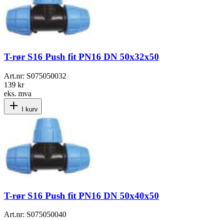
T-rør S16 Push fit PN16 DN 50x32x50
Art.nr:
S075050032
139 kr
eks. mva
I kurv
T-rør S16 Push fit PN16 DN 50x40x50
Art.nr:
S075050040