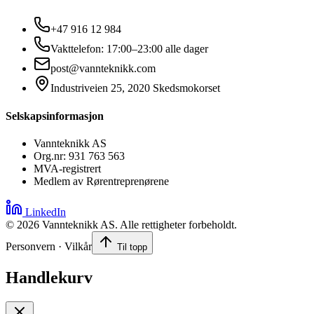
+47 916 12 984
Vakttelefon: 17:00–23:00 alle dager
post@vannteknikk.com
Industriveien 25, 2020 Skedsmokorset
Selskapsinformasjon
Vannteknikk AS
Org.nr: 931 763 563
MVA-registrert
Medlem av Rørentreprenørene
LinkedIn
©
2026
Vannteknikk AS. Alle rettigheter forbeholdt.
Personvern · Vilkår
Til topp
Handlekurv