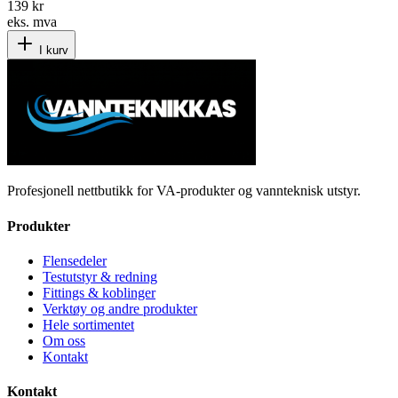
139 kr
eks. mva
I kurv
Profesjonell nettbutikk for VA-produkter og vannteknisk utstyr.
Produkter
Flensedeler
Testutstyr & redning
Fittings & koblinger
Verktøy og andre produkter
Hele sortimentet
Om oss
Kontakt
Kontakt