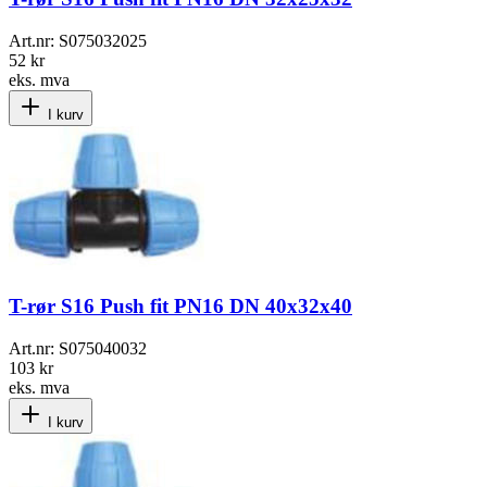
Art.nr:
S075032025
52 kr
eks. mva
I kurv
T-rør S16 Push fit PN16 DN 40x32x40
Art.nr:
S075040032
103 kr
eks. mva
I kurv