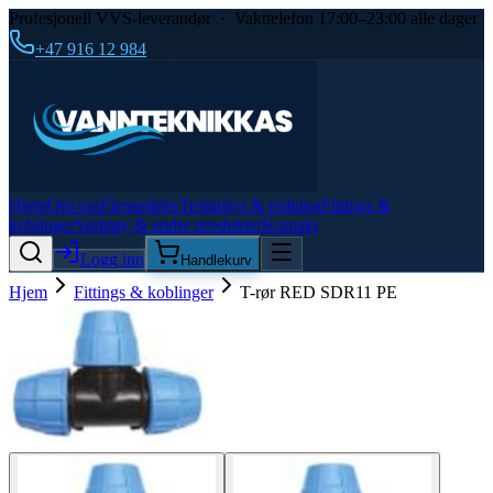
Profesjonell VVS-leverandør · Vakttelefon 17:00–23:00 alle dager
+47 916 12 984
Hjem
Om oss
Flensedeler
Testutstyr & redning
Fittings &
koblinger
Verktøy & andre produkter
Kontakt
Logg inn
Handlekurv
Hjem
Fittings & koblinger
T-rør RED SDR11 PE