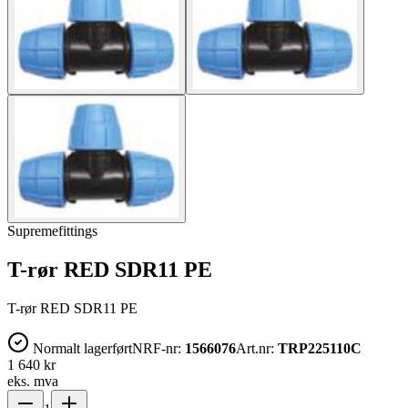
Supremefittings
T-rør RED SDR11 PE
T-rør RED SDR11 PE
Normalt lagerført
NRF-nr:
1566076
Art.nr:
TRP225110C
1 640 kr
eks. mva