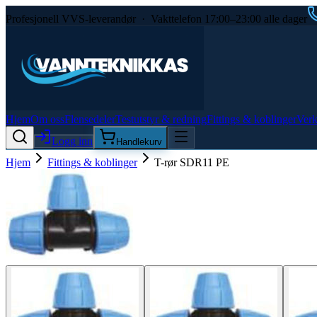
Profesjonell VVS-leverandør · Vakttelefon 17:00–23:00 alle dager
Hjem
Om oss
Flensedeler
Testutstyr & redning
Fittings & koblinger
Verk
Logg inn
Handlekurv
Hjem
Fittings & koblinger
T-rør SDR11 PE