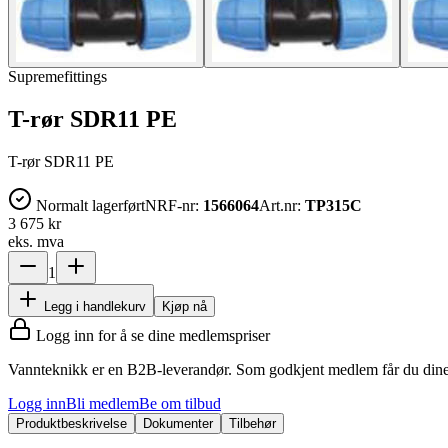
Supremefittings
T-rør SDR11 PE
T-rør SDR11 PE
Normalt lagerført
NRF-nr:
1566064
Art.nr:
TP315C
3 675 kr
eks. mva
1
Legg i handlekurv
Kjøp nå
Logg inn for å se dine medlemspriser
Vannteknikk er en B2B-leverandør. Som godkjent medlem får du dine 
Logg inn
Bli medlem
Be om tilbud
Produktbeskrivelse
Dokumenter
Tilbehør