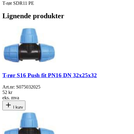
T-rør SDR11 PE
Lignende produkter
T-rør S16 Push fit PN16 DN 32x25x32
Art.nr:
S075032025
52 kr
eks. mva
I kurv