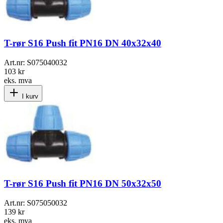
T-rør S16 Push fit PN16 DN 40x32x40
Art.nr:
S075040032
103 kr
eks. mva
I kurv
T-rør S16 Push fit PN16 DN 50x32x50
Art.nr:
S075050032
139 kr
eks. mva