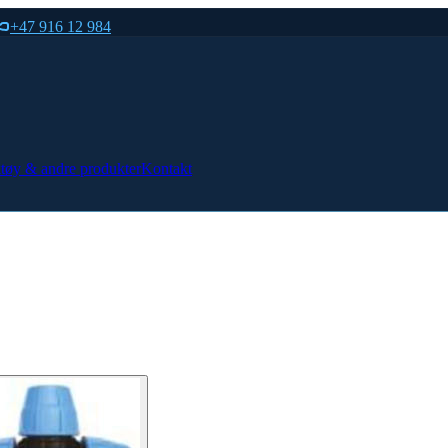
+47 916 12 984
tøy & andre produkter
Kontakt