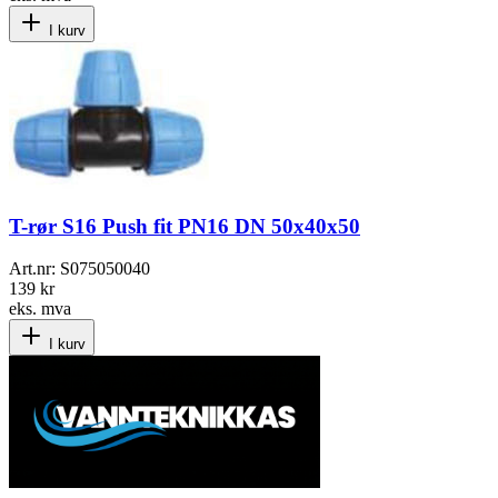
I kurv
T-rør S16 Push fit PN16 DN 50x40x50
Art.nr:
S075050040
139 kr
eks. mva
I kurv