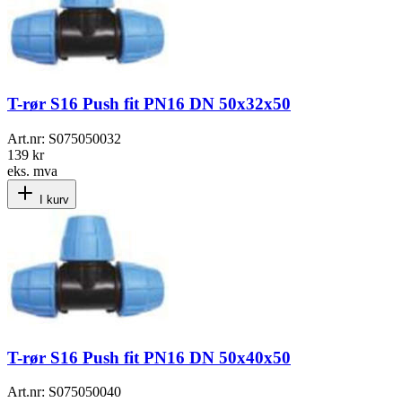
T-rør S16 Push fit PN16 DN 50x32x50
Art.nr:
S075050032
139 kr
eks. mva
I kurv
T-rør S16 Push fit PN16 DN 50x40x50
Art.nr:
S075050040