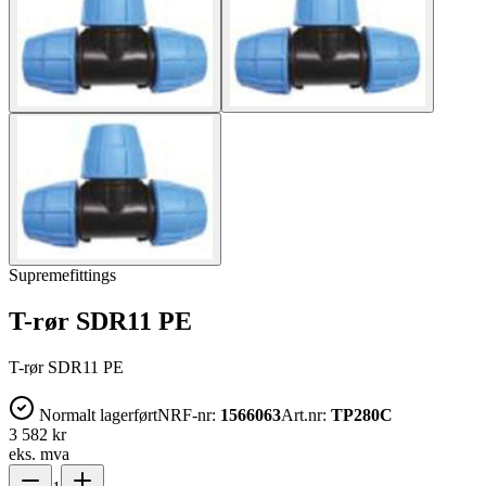
Supremefittings
T-rør SDR11 PE
T-rør SDR11 PE
Normalt lagerført
NRF-nr:
1566063
Art.nr:
TP280C
3 582 kr
eks. mva