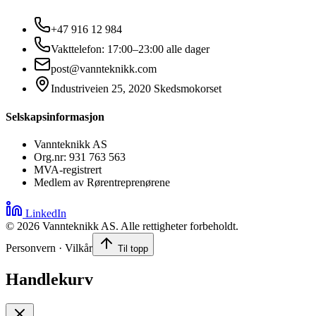
+47 916 12 984
Vakttelefon: 17:00–23:00 alle dager
post@vannteknikk.com
Industriveien 25, 2020 Skedsmokorset
Selskapsinformasjon
Vannteknikk AS
Org.nr: 931 763 563
MVA-registrert
Medlem av Rørentreprenørene
LinkedIn
©
2026
Vannteknikk AS. Alle rettigheter forbeholdt.
Personvern · Vilkår
Til topp
Handlekurv