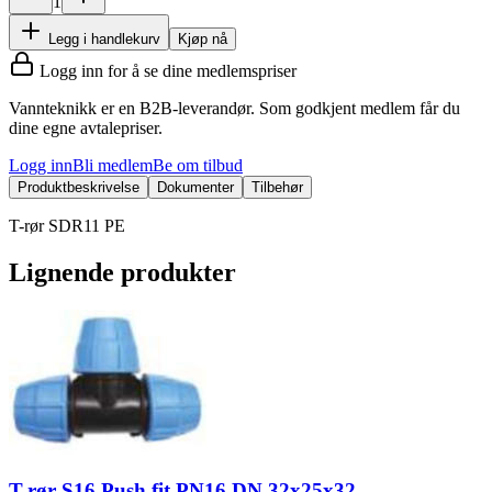
1
Legg i handlekurv
Kjøp nå
Logg inn for å se dine medlemspriser
Vannteknikk er en B2B-leverandør. Som godkjent medlem får du
dine egne avtalepriser.
Logg inn
Bli medlem
Be om tilbud
Produktbeskrivelse
Dokumenter
Tilbehør
T-rør SDR11 PE
Lignende produkter
T-rør S16 Push fit PN16 DN 32x25x32