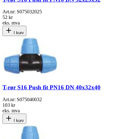
Art.nr:
S075032025
52 kr
eks. mva
I kurv
T-rør S16 Push fit PN16 DN 40x32x40
Art.nr:
S075040032
103 kr
eks. mva
I kurv