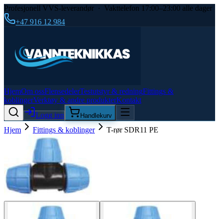
Profesjonell VVS-leverandør · Vakttelefon 17:00–23:00 alle dager
+47 916 12 984
Hjem
Om oss
Flensedeler
Testutstyr & redning
Fittings &
koblinger
Verktøy & andre produkter
Kontakt
Logg inn
Handlekurv
Hjem
Fittings & koblinger
T-rør SDR11 PE