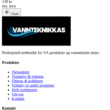
139 kr
eks. mva
I kurv
Profesjonell nettbutikk for VA-produkter og vannteknisk utstyr.
Produkter
Flensedeler
Testutstyr & redning
Fittings & koblinger
Verktøy og andre produkter
Hele sortimentet
Om oss
Kontakt
Kontakt