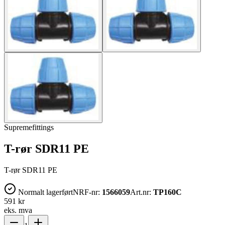
Supremefittings
T-rør SDR11 PE
T-rør SDR11 PE
Normalt lagerført
NRF-nr:
1566059
Art.nr:
TP160C
591 kr
eks. mva