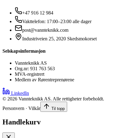
+47 916 12 984
Vakttelefon: 17:00–23:00 alle dager
post@vannteknikk.com
Industriveien 25, 2020 Skedsmokorset
Selskapsinformasjon
Vannteknikk AS
Org.nr: 931 763 563
MVA-registrert
Medlem av Rørentreprenørene
LinkedIn
©
2026
Vannteknikk AS. Alle rettigheter forbeholdt.
Personvern · Vilkår
Til topp
Handlekurv