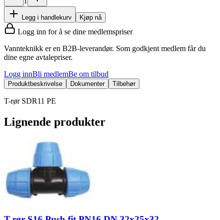
1
Legg i handlekurv
Kjøp nå
Logg inn for å se dine medlemspriser
Vannteknikk er en B2B-leverandør. Som godkjent medlem får du
dine egne avtalepriser.
Logg inn
Bli medlem
Be om tilbud
Produktbeskrivelse
Dokumenter
Tilbehør
T-rør SDR11 PE
Lignende produkter
T-rør S16 Push fit PN16 DN 32x25x32