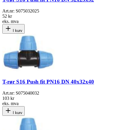
Art.nr:
S075032025
52 kr
eks. mva
I kurv
T-rør S16 Push fit PN16 DN 40x32x40
Art.nr:
S075040032
103 kr
eks. mva
I kurv