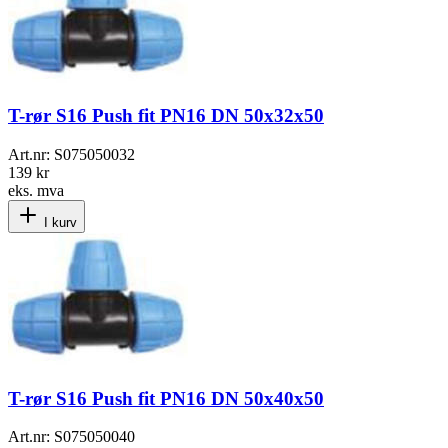
T-rør S16 Push fit PN16 DN 50x32x50
Art.nr:
S075050032
139 kr
eks. mva
I kurv
T-rør S16 Push fit PN16 DN 50x40x50
Art.nr:
S075050040