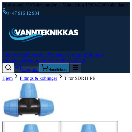
Profesjonell VVS-leverandør · Vakttelefon 17:00–23:00 alle dager
+47 916 12 984
Hjem
Om oss
Flensedeler
Testutstyr & redning
Fittings &
koblinger
Verktøy & andre produkter
Kontakt
Logg inn
Handlekurv
Hjem
Fittings & koblinger
T-rør SDR11 PE