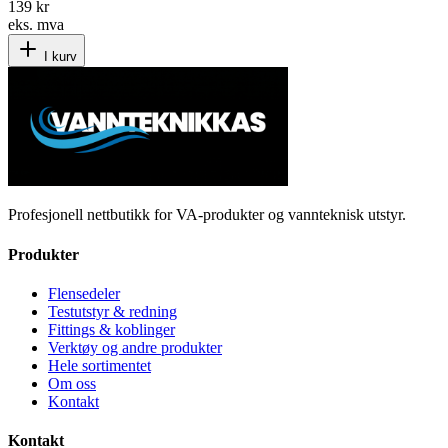
139 kr
eks. mva
I kurv
Profesjonell nettbutikk for VA-produkter og vannteknisk utstyr.
Produkter
Flensedeler
Testutstyr & redning
Fittings & koblinger
Verktøy og andre produkter
Hele sortimentet
Om oss
Kontakt
Kontakt