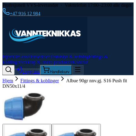
Profesjonell VVS-leverandør · Vakttelefon 17:00–23:00 alle dager
+47 916 12 984
Hjem
Om oss
Flensedeler
Testutstyr & redning
Fittings &
koblinger
Verktøy & andre produkter
Kontakt
Logg inn
Handlekurv
Hjem
Fittings & koblinger
Albue 90gr nnv.gj. S16 Push fit
DN50x11/4