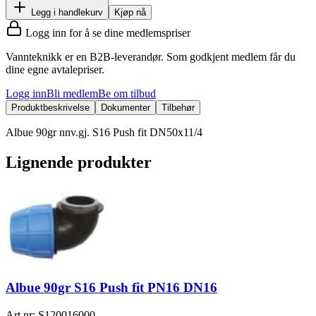
Legg i handlekurv
Kjøp nå
Logg inn for å se dine medlemspriser
Vannteknikk er en B2B-leverandør. Som godkjent medlem får du
dine egne avtalepriser.
Logg inn
Bli medlem
Be om tilbud
Produktbeskrivelse
Dokumenter
Tilbehør
Albue 90gr nnv.gj. S16 Push fit DN50x11/4
Lignende produkter
Albue 90gr S16 Push fit PN16 DN16
Art.nr:
S120016000