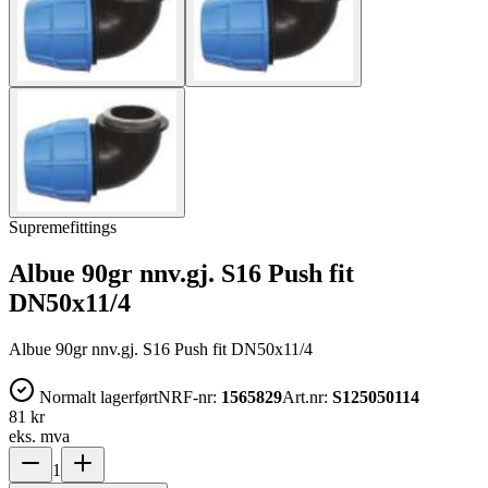
Supremefittings
Albue 90gr nnv.gj. S16 Push fit
DN50x11/4
Albue 90gr nnv.gj. S16 Push fit DN50x11/4
Normalt lagerført
NRF-nr:
1565829
Art.nr:
S125050114
81 kr
eks. mva
1