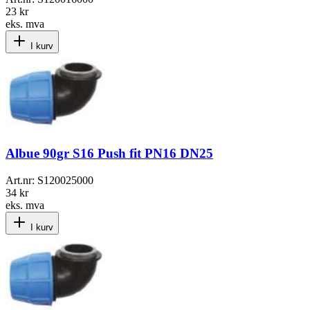
23 kr
eks. mva
I kurv
Albue 90gr S16 Push fit PN16 DN25
Art.nr:
S120025000
34 kr
eks. mva
I kurv