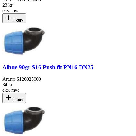
23 kr
eks. mva
I kurv
Albue 90gr S16 Push fit PN16 DN25
Art.nr:
S120025000
34 kr
eks. mva
I kurv