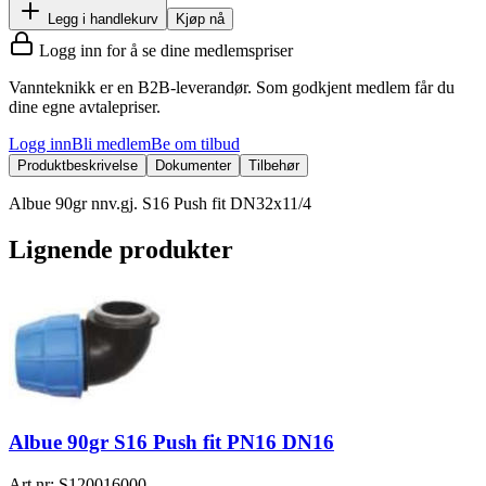
Legg i handlekurv
Kjøp nå
Logg inn for å se dine medlemspriser
Vannteknikk er en B2B-leverandør. Som godkjent medlem får du
dine egne avtalepriser.
Logg inn
Bli medlem
Be om tilbud
Produktbeskrivelse
Dokumenter
Tilbehør
Albue 90gr nnv.gj. S16 Push fit DN32x11/4
Lignende produkter
Albue 90gr S16 Push fit PN16 DN16
Art.nr:
S120016000