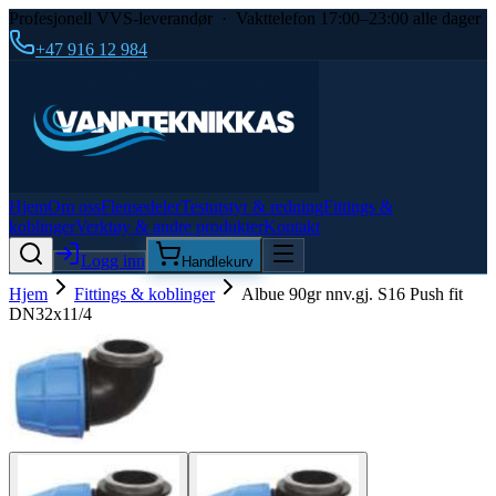
Profesjonell VVS-leverandør · Vakttelefon 17:00–23:00 alle dager
+47 916 12 984
Hjem
Om oss
Flensedeler
Testutstyr & redning
Fittings &
koblinger
Verktøy & andre produkter
Kontakt
Logg inn
Handlekurv
Hjem
Fittings & koblinger
Albue 90gr nnv.gj. S16 Push fit
DN32x11/4