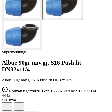
Supremefittings
Albue 90gr nnv.gj. S16 Push fit
DN32x11/4
Albue 90gr nnv.gj. S16 Push fit DN32x11/4
Normalt lagerført
NRF-nr:
1565825
Art.nr:
S125032114
44 kr
eks. mva
1