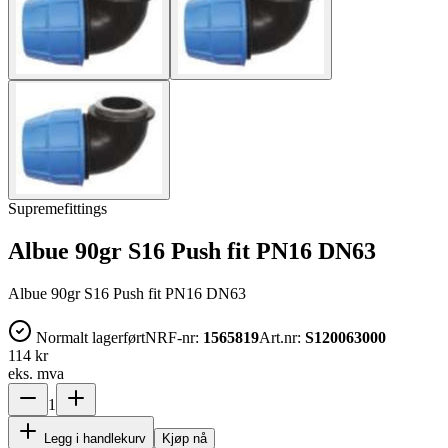
Supremefittings
Albue 90gr S16 Push fit PN16 DN63
Albue 90gr S16 Push fit PN16 DN63
Normalt lagerført
NRF-nr:
1565819
Art.nr:
S120063000
114 kr
eks. mva
1
Legg i handlekurv
Kjøp nå