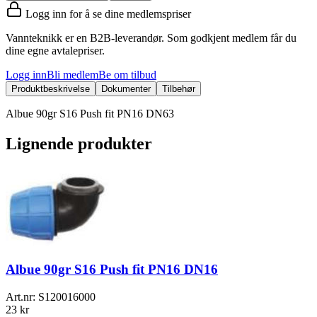
Logg inn for å se dine medlemspriser
Vannteknikk er en B2B-leverandør. Som godkjent medlem får du
dine egne avtalepriser.
Logg inn
Bli medlem
Be om tilbud
Produktbeskrivelse
Dokumenter
Tilbehør
Albue 90gr S16 Push fit PN16 DN63
Lignende produkter
Albue 90gr S16 Push fit PN16 DN16
Art.nr:
S120016000
23 kr