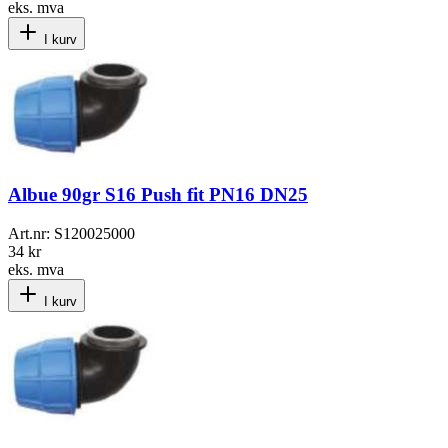
eks. mva
I kurv
Albue 90gr S16 Push fit PN16 DN25
Art.nr:
S120025000
34 kr
eks. mva
I kurv