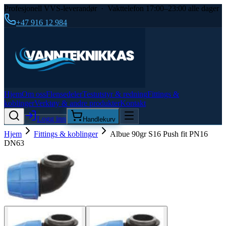
Profesjonell VVS-leverandør · Vakttelefon 17:00–23:00 alle dager
+47 916 12 984
Hjem
Om oss
Flensedeler
Testutstyr & redning
Fittings &
koblinger
Verktøy & andre produkter
Kontakt
Logg inn
Handlekurv
Hjem
Fittings & koblinger
Albue 90gr S16 Push fit PN16
DN63