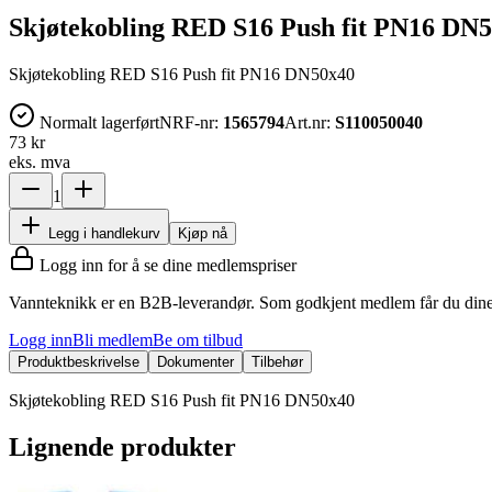
Skjøtekobling RED S16 Push fit PN16 DN
Skjøtekobling RED S16 Push fit PN16 DN50x40
Normalt lagerført
NRF-nr:
1565794
Art.nr:
S110050040
73 kr
eks. mva
1
Legg i handlekurv
Kjøp nå
Logg inn for å se dine medlemspriser
Vannteknikk er en B2B-leverandør. Som godkjent medlem får du dine 
Logg inn
Bli medlem
Be om tilbud
Produktbeskrivelse
Dokumenter
Tilbehør
Skjøtekobling RED S16 Push fit PN16 DN50x40
Lignende produkter