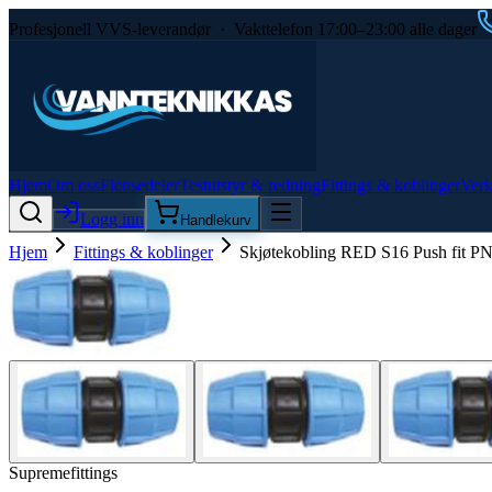
Profesjonell VVS-leverandør · Vakttelefon 17:00–23:00 alle dager
Hjem
Om oss
Flensedeler
Testutstyr & redning
Fittings & koblinger
Verk
Logg inn
Handlekurv
Hjem
Fittings & koblinger
Skjøtekobling RED S16 Push fit 
Supremefittings