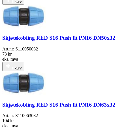
I kurv
Skjøtekobling RED S16 Push fit PN16 DN50x32
Art.nr:
S110050032
73 kr
eks. mva
I kurv
Skjøtekobling RED S16 Push fit PN16 DN63x32
Art.nr:
S110063032
104 kr
eks. mva