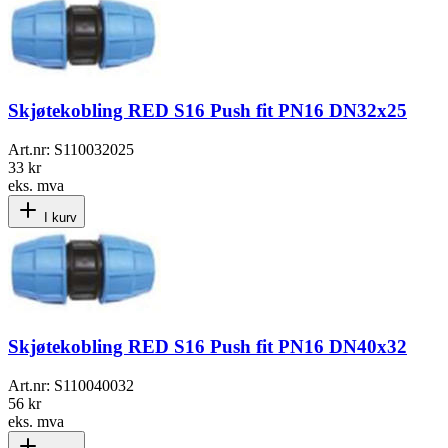
Skjøtekobling RED S16 Push fit PN16 DN32x25
Art.nr:
S110032025
33 kr
eks. mva
I kurv
Skjøtekobling RED S16 Push fit PN16 DN40x32
Art.nr:
S110040032
56 kr
eks. mva