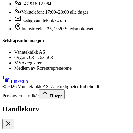
+47 916 12 984
Vakttelefon: 17:00–23:00 alle dager
post@vannteknikk.com
Industriveien 25, 2020 Skedsmokorset
Selskapsinformasjon
Vannteknikk AS
Org.nr: 931 763 563
MVA-registrert
Medlem av Rørentreprenørene
LinkedIn
©
2026
Vannteknikk AS. Alle rettigheter forbeholdt.
Personvern · Vilkår
Til topp
Handlekurv