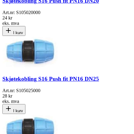
Skjøtekobling S16 Push fit PN16 DN20
Art.nr:
S105020000
24 kr
eks. mva
I kurv
Skjøtekobling S16 Push fit PN16 DN25
Art.nr:
S105025000
28 kr
eks. mva
I kurv