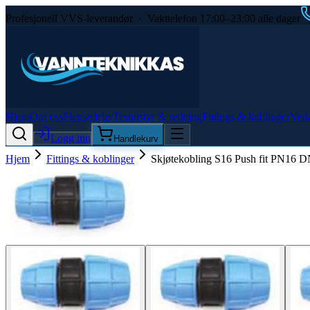
Profesjonell VVS-leverandør · Vakttelefon 17:00–23:00 alle dager
Hjem
Om oss
Flensedeler
Testutstyr & redning
Fittings & koblinger
Verk
Logg inn
Handlekurv
Hjem
Fittings & koblinger
Skjøtekobling S16 Push fit PN16 