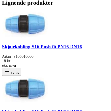
Lignende produkter
Skjøtekobling S16 Push fit PN16 DN16
Art.nr:
S105016000
18 kr
eks. mva
I kurv