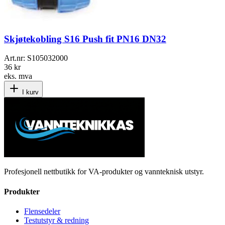
Skjøtekobling S16 Push fit PN16 DN32
Art.nr:
S105032000
36 kr
eks. mva
I kurv
Profesjonell nettbutikk for VA-produkter og vannteknisk utstyr.
Produkter
Flensedeler
Testutstyr & redning