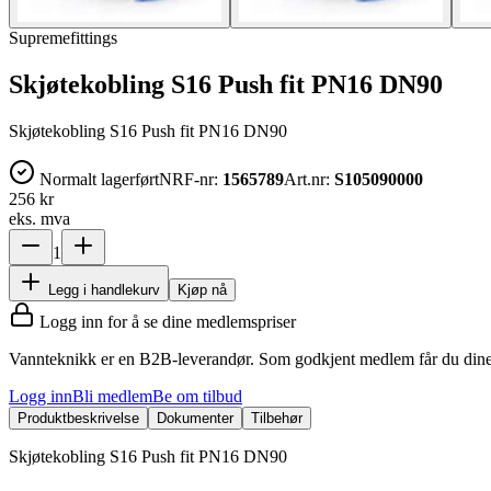
Supremefittings
Skjøtekobling S16 Push fit PN16 DN90
Skjøtekobling S16 Push fit PN16 DN90
Normalt lagerført
NRF-nr:
1565789
Art.nr:
S105090000
256 kr
eks. mva
1
Legg i handlekurv
Kjøp nå
Logg inn for å se dine medlemspriser
Vannteknikk er en B2B-leverandør. Som godkjent medlem får du dine 
Logg inn
Bli medlem
Be om tilbud
Produktbeskrivelse
Dokumenter
Tilbehør
Skjøtekobling S16 Push fit PN16 DN90