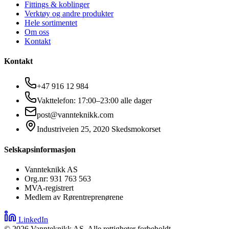
Fittings & koblinger
Verktøy og andre produkter
Hele sortimentet
Om oss
Kontakt
Kontakt
+47 916 12 984
Vakttelefon: 17:00–23:00 alle dager
post@vannteknikk.com
Industriveien 25, 2020 Skedsmokorset
Selskapsinformasjon
Vannteknikk AS
Org.nr: 931 763 563
MVA-registrert
Medlem av Rørentreprenørene
LinkedIn
©
2026
Vannteknikk AS. Alle rettigheter forbeholdt.