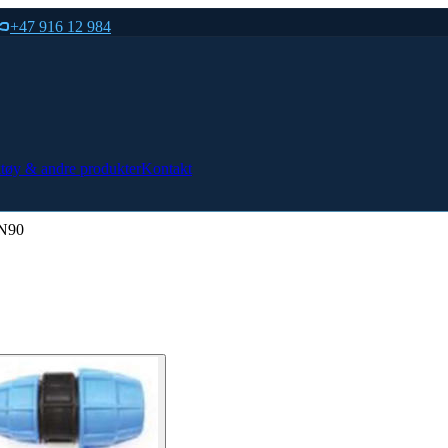
+47 916 12 984
tøy & andre produkter
Kontakt
DN90