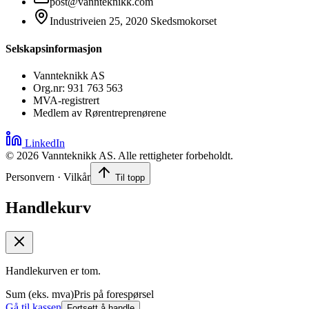
post@vannteknikk.com
Industriveien 25, 2020 Skedsmokorset
Selskapsinformasjon
Vannteknikk AS
Org.nr: 931 763 563
MVA-registrert
Medlem av Rørentreprenørene
LinkedIn
©
2026
Vannteknikk AS. Alle rettigheter forbeholdt.
Personvern · Vilkår
Til topp
Handlekurv
Handlekurven er tom.
Sum (eks. mva)
Pris på forespørsel
Gå til kassen
Fortsett å handle