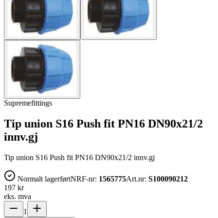
Supremefittings
Tip union S16 Push fit PN16 DN90x21/2
innv.gj
Tip union S16 Push fit PN16 DN90x21/2 innv.gj
Normalt lagerført
NRF-nr:
1565775
Art.nr:
S100090212
197 kr
eks. mva
1