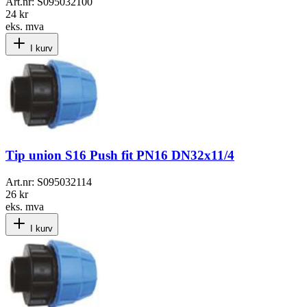
Art.nr:
S095032100
24 kr
eks. mva
I kurv
Tip union S16 Push fit PN16 DN32x11/4
Art.nr:
S095032114
26 kr
eks. mva
I kurv