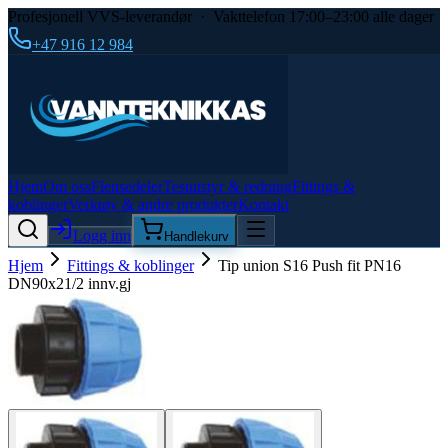
Profesjonell VVS-leverandør · Vakttelefon 17:00–23:00 alle dager
+47 916 12 984
Hjem
Om oss
Flensedeler
Testutstyr & redning
Fittings &
koblinger
Verktøy & andre produkter
Kontakt
Logg inn
Handlekurv
Hjem
Fittings & koblinger
Tip union S16 Push fit PN16
DN90x21/2 innv.gj