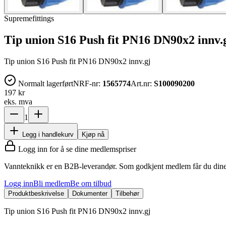
Supremefittings
Tip union S16 Push fit PN16 DN90x2 innv.
Tip union S16 Push fit PN16 DN90x2 innv.gj
Normalt lagerført
NRF-nr:
1565774
Art.nr:
S100090200
197 kr
eks. mva
1
Legg i handlekurv
Kjøp nå
Logg inn for å se dine medlemspriser
Vannteknikk er en B2B-leverandør. Som godkjent medlem får du dine 
Logg inn
Bli medlem
Be om tilbud
Produktbeskrivelse
Dokumenter
Tilbehør
Tip union S16 Push fit PN16 DN90x2 innv.gj