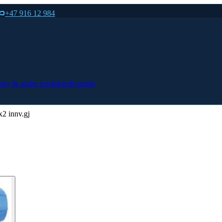
+47 916 12 984
tøy & andre produkter
Kontakt
2 innv.gj