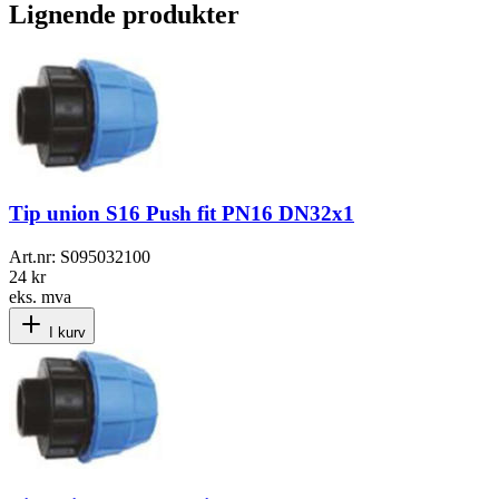
Lignende produkter
Tip union S16 Push fit PN16 DN32x1
Art.nr:
S095032100
24 kr
eks. mva
I kurv