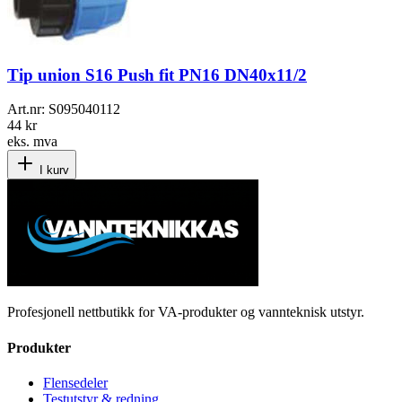
Tip union S16 Push fit PN16 DN40x11/2
Art.nr:
S095040112
44 kr
eks. mva
I kurv
Profesjonell nettbutikk for VA-produkter og vannteknisk utstyr.
Produkter
Flensedeler
Testutstyr & redning