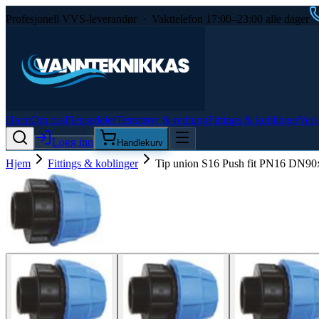
Profesjonell VVS-leverandør · Vakttelefon 17:00–23:00 alle dager
Hjem
Om oss
Flensedeler
Testutstyr & redning
Fittings & koblinger
Verk
Logg inn
Handlekurv
Hjem
Fittings & koblinger
Tip union S16 Push fit PN16 DN90x