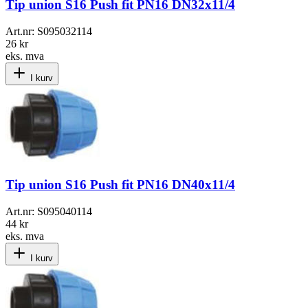
Tip union S16 Push fit PN16 DN32x11/4
Art.nr:
S095032114
26 kr
eks. mva
I kurv
Tip union S16 Push fit PN16 DN40x11/4
Art.nr:
S095040114
44 kr
eks. mva
I kurv