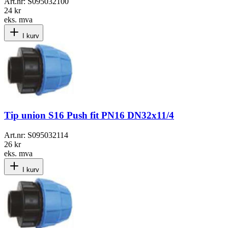
Art.nr:
S095032100
24 kr
eks. mva
I kurv
Tip union S16 Push fit PN16 DN32x11/4
Art.nr:
S095032114
26 kr
eks. mva
I kurv