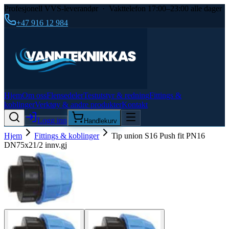
Profesjonell VVS-leverandør · Vakttelefon 17:00–23:00 alle dager
+47 916 12 984
Hjem
Om oss
Flensedeler
Testutstyr & redning
Fittings &
koblinger
Verktøy & andre produkter
Kontakt
Logg inn
Handlekurv
Hjem
Fittings & koblinger
Tip union S16 Push fit PN16
DN75x21/2 innv.gj