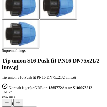
Supremefittings
Tip union S16 Push fit PN16 DN75x21/2
innv.gj
Tip union S16 Push fit PN16 DN75x21/2 innv.gj
Normalt lagerført
NRF-nr:
1565772
Art.nr:
S100075212
161 kr
eks. mva
1